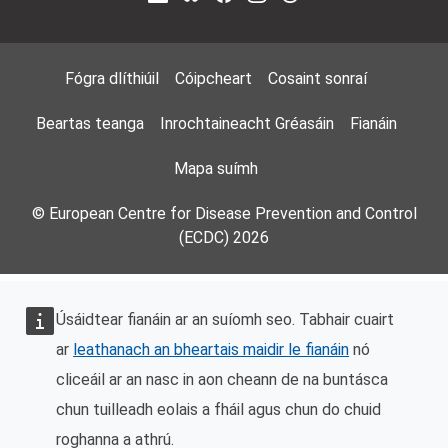
Footer Menu
Fógra dlíthiúil
Cóipcheart
Cosaint sonraí
Beartas teanga
Inrochtaineacht Gréasáin
Fianáin
Mapa suímh
© European Centre for Disease Prevention and Control
(ECDC) 2026
Úsáidtear fianáin ar an suíomh seo. Tabhair cuairt
ar
leathanach an bheartais maidir le fianáin
nó
cliceáil ar an nasc in aon cheann de na buntásca
chun tuilleadh eolais a fháil agus chun do chuid
roghanna a athrú.