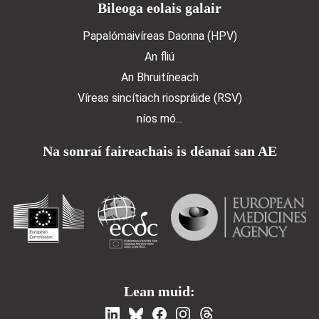
Bileoga eolais galair
Papalómaivíreas Daonna (HPV)
An fliú
An Bhruitíneach
Víreas sincítiach riospráide (RSV)
níos mó...
Na sonraí faireachais is déanaí san AE
Lean muid: