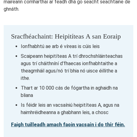
maireann comharthaí ar feadh dhá go seacht seachtaine de
ghnáth.
Sracfhéachaint: Heipitíteas A san Eoraip
Ionfhabhtú ae arb é víreas is cúis leis
Scaipeann heipitíteas A trí dhrochshláinteachas
agus trí cháithníní d’fhaecas ionfhabhtaithe a
theagmháil agus/nó trí bhia nó uisce éillithe a
ithe.
Thart ar 10 000 cás de fógartha in aghaidh na
bliana
Is féidir leis an vacsaíniú heipitíteas A, agus na
haimhréidheanna a ghabhann leis, a chosc
Faigh tuilleadh amach faoin vacsaín i do thír féin.