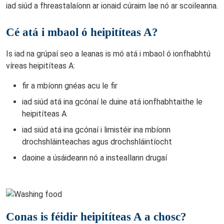
iad siúd a fhreastalaíonn ar ionaid cúraim lae nó ar scoileanna.
Cé atá i mbaol ó heipitíteas A?
Is iad na grúpaí seo a leanas is mó atá i mbaol ó ionfhabhtú
víreas heipitíteas A:
fir a mbíonn gnéas acu le fir
iad siúd atá ina gcónaí le duine atá ionfhabhtaithe le
heipitíteas A
iad siúd atá ina gcónaí i limistéir ina mbíonn
drochshláinteachas agus drochshláintíocht
daoine a úsáideann nó a insteallann drugaí
Conas is féidir heipitíteas A a chosc?