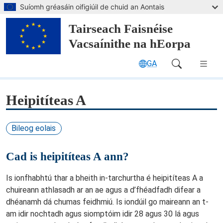
Leapaigh go dtí an príomhábhar
Suíomh gréasáin oifigiúil de chuid an Aontais
Tairseach Faisnéise
Vacsaínithe na hEorpa
GA
Main Navigation (desktop)
Heipitíteas A
Bileog eolais
Cad is heipitíteas A ann?
Is ionfhabhtú thar a bheith in-tarchurtha é heipitíteas A a
chuireann athlasadh ar an ae agus a d’fhéadfadh difear a
dhéanamh dá chumas feidhmiú. Is iondúil go maireann an t-
am idir nochtadh agus siomptóim idir 28 agus 30 lá agus