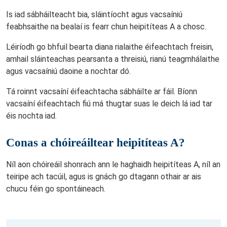
Is iad sábháilteacht bia, sláintíocht agus vacsaíniú
feabhsaithe na bealaí is fearr chun heipitíteas A a chosc.
Léiríodh go bhfuil bearta diana rialaithe éifeachtach freisin,
amhail sláinteachas pearsanta a threisiú, rianú teagmhálaithe
agus vacsaíniú daoine a nochtar dó.
Tá roinnt vacsaíní éifeachtacha sábháilte ar fáil. Bíonn
vacsaíní éifeachtach fiú má thugtar suas le deich lá iad tar
éis nochta iad.
Conas a chóireáiltear heipitíteas A?
Níl aon chóireáil shonrach ann le haghaidh heipitíteas A, níl an
teiripe ach tacúil, agus is gnách go dtagann othair ar ais
chucu féin go spontáineach.