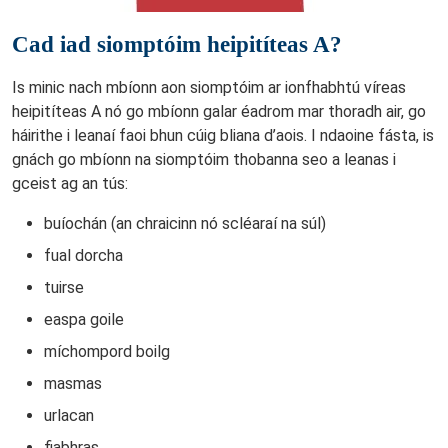
Cad iad siomptóim heipitíteas A?
Is minic nach mbíonn aon siomptóim ar ionfhabhtú víreas
heipitíteas A nó go mbíonn galar éadrom mar thoradh air, go
háirithe i leanaí faoi bhun cúig bliana d’aois. I ndaoine fásta, is
gnách go mbíonn na siomptóim thobanna seo a leanas i
gceist ag an tús:
buíochán (an chraicinn nó scléaraí na súl)
fual dorcha
tuirse
easpa goile
míchompord boilg
masmas
urlacan
fiabhras