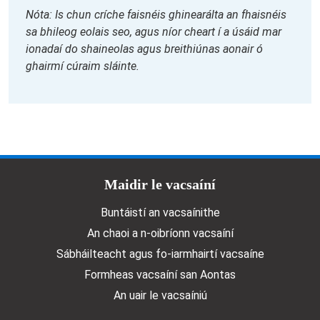
Nóta: Is chun críche faisnéis ghinearálta an fhaisnéis
sa bhileog eolais seo, agus níor cheart í a úsáid mar
ionadaí do shaineolas agus breithiúnas aonair ó
ghairmí cúraim sláinte.
Doormat menu
Maidir le vacsaíní
Buntáistí an vacsaínithe
An chaoi a n‑oibríonn vacsaíní
Sábháilteacht agus fo-iarmhairtí vacsaíne
Formheas vacsaíní san Aontas
An uair le vacsaíniú