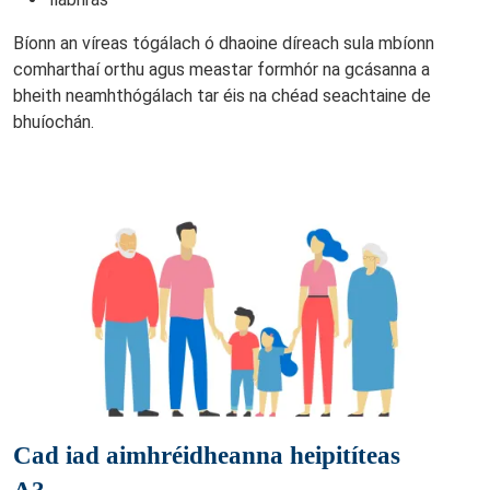
Bíonn an víreas tógálach ó dhaoine díreach sula mbíonn
comharthaí orthu agus meastar formhór na gcásanna a
bheith neamhthógálach tar éis na chéad seachtaine de
bhuíochán.
Cad iad aimhréidheanna heipitíteas