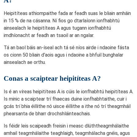
A?
Heipitíteas athiompaithe fada ar feadh suas le bliain amháin
in 15 % de na cásanna. Ní fios go dtarlaíonn ionfhabhtú
ainsealach le heipitíteas A agus tugann ionfhabhtú
imdhíonacht ar feadh an tsaoil ar an ngalar.
Tá an baol báis an-íseal ach tá sé níos airde i ndaoine fásta
os cionn 50 bliain d’aois agus i ndaoine a bhfuil bunghalar
ainsealach ae orthu.
Conas a scaiptear heipitíteas A?
Is é an víreas heipitíteas A is cúis le ionfhabhtú heipitíteas A.
Is minic a scaiptear trí fhaecas duine ionfhabhtaithe, cuir i
gcás trí bhia éillithe nó uisce éillithe a ithe nó trí theagmháil
phearsanta de bharr drochshláinteachais.
Is féidir leis scaipeadh freisin i measc dlúththeagmhálaithe
amhail teagmhálaithe teaghlaigh, teagmhálacha gnéis, agus