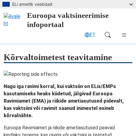
Mine peamise sisuni
ELi ametlik veebisait
Euroopa vaktsineerimise
infoportaal
ET
Main Navigation (desktop)
Kõrvaltoimetest teavitamine
Nagu iga ravimi korral, kui vaktsiin on ELis/EMPs
kasutamiseks heaks kiidetud, jälgivad Euroopa
Ravimiamet (EMA) ja riikide ametiasutused pidevalt,
kas vaktsiini või ravimit saanud inimestel esineb
kõrvalnähte.
Euroopa Ravimiamet ja riikide ametiasutused
peavad
kindlaks tegema, kas ravimi või vaktsiini ja teatatud