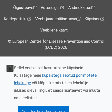
Footer Menu
Õigusteave
Autoriõigus
Andmekaitse
Keelepoliitika
Veebi juurdepääsetavus
Küpsised
Veebilehe kaart
© European Centre for Disease Prevention and Control
(ECDC) 2026
Sellel veebisaidil kasutatakse küpsiseid.
Külastage meie
küpsistega seotud põhimõtete
lehekülge
või klõpsake mis tahes lehekülje
jaluses oleval lingil, et saada lisateavet või muuta
oma eelistusi.
Nõustun kõigi küpsistega