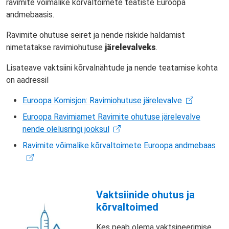
ravimite võimalike kõrvaltoimete teatiste Euroopa
andmebaasis.
Ravimite ohutuse seiret ja nende riskide haldamist
nimetatakse ravimiohutuse
järelevalveks
.
Lisateave vaktsiini kõrvalnähtude ja nende teatamise kohta
on aadressil
Euroopa Komisjon: Ravimiohutuse järelevalve
Euroopa Ravimiamet Ravimite ohutuse järelevalve
nende olelusringi jooksul
Ravimite võimalike kõrvaltoimete Euroopa andmebaas
Vaktsiinide ohutus ja
kõrvaltoimed
Kes peab olema vaktsineerimise