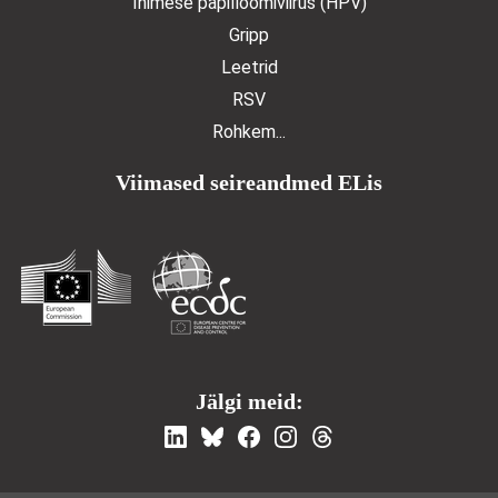
Inimese papilloomiviirus (HPV)
Gripp
Leetrid
RSV
Rohkem...
Viimased seireandmed ELis
Jälgi meid: