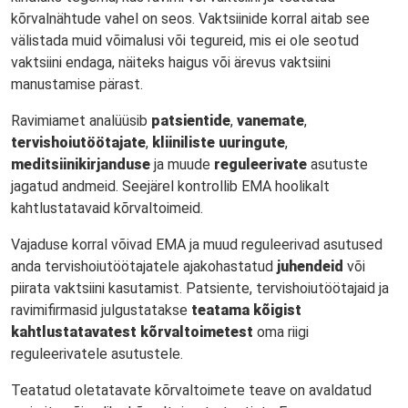
kõrvalnähtude vahel on seos. Vaktsiinide korral aitab see
välistada muid võimalusi või tegureid, mis ei ole seotud
vaktsiini endaga, näiteks haigus või ärevus vaktsiini
manustamise pärast.
Ravimiamet analüüsib
patsientide
,
vanemate
,
tervishoiutöötajate
,
kliiniliste uuringute
,
meditsiinikirjanduse
ja muude
reguleerivate
asutuste
jagatud andmeid. Seejärel kontrollib EMA hoolikalt
kahtlustatavaid kõrvaltoimeid.
Vajaduse korral võivad EMA ja muud reguleerivad asutused
anda tervishoiutöötajatele ajakohastatud
juhendeid
või
piirata vaktsiini kasutamist. Patsiente, tervishoiutöötajaid ja
ravimifirmasid
julgustatakse
teatama kõigist
kahtlustatavatest kõrvaltoimetest
oma riigi
reguleerivatele asutustele.
Teatatud oletatavate kõrvaltoimete teave on avaldatud