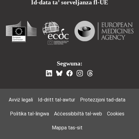
Id-data ta’ sorveljanza fl-UE
Segwuna:
Footer Menu
Avviż legali
Id-dritt tal-awtur
Protezzjoni tad-data
Politika tal-lingwa
Aċċessibbiltà tal-web
Cookies
Mappa tas-sit