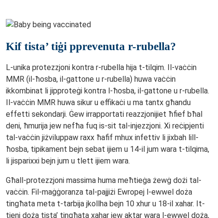
Kif tista’ tiġi pprevenuta r-rubella?
L-unika protezzjoni kontra r-rubella hija t-tilqim. Il-vaċċin
MMR (il-ħosba, il-gattone u r-rubella) huwa vaċċin
ikkombinat li jipproteġi kontra l-ħosba, il-gattone u r-rubella.
Il-vaċċin MMR huwa sikur u effikaċi u ma tantx għandu
effetti sekondarji. Ġew irrapportati reazzjonijiet ħfief bħal
deni, ħmurija jew nefħa fuq is-sit tal-injezzjoni. Xi reċipjenti
tal-vaċċin jiżviluppaw raxx ħafif mhux infettiv li jixbah lill-
ħosba, tipikament bejn sebat ijiem u 14-il jum wara t-tilqima,
li jisparixxi bejn jum u tlett ijiem wara.
Għall-protezzjoni massima huma meħtieġa żewġ dożi tal-
vaċċin. Fil-maġġoranza tal-pajjiżi Ewropej l-ewwel doża
tingħata meta t-tarbija jkollha bejn 10 xhur u 18-il xahar. It-
tieni doża tista’ tingħata xahar jew aktar wara l-ewwel doża,