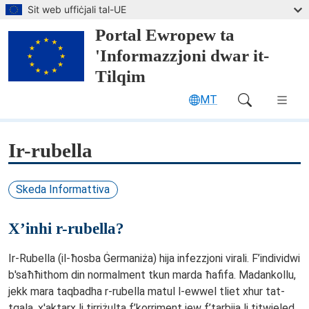
Żur għal-kontenut prinċipali
Sit web uffiċjali tal-UE
Portal Ewropew ta
'Informazzjoni dwar it-
Tilqim
MT
Main Navigation (desktop)
Ir-rubella
Skeda Informattiva
X’inhi r-rubella?
Ir-Rubella (il-ħosba Ġermaniża) hija infezzjoni virali. F’individwi
b'saħħithom din normalment tkun marda ħafifa. Madankollu,
jekk mara taqbadha r-rubella matul l-ewwel tliet xhur tat-
tqala, x'aktarx li tirriżulta f’korriment jew f’tarbija li titwieled