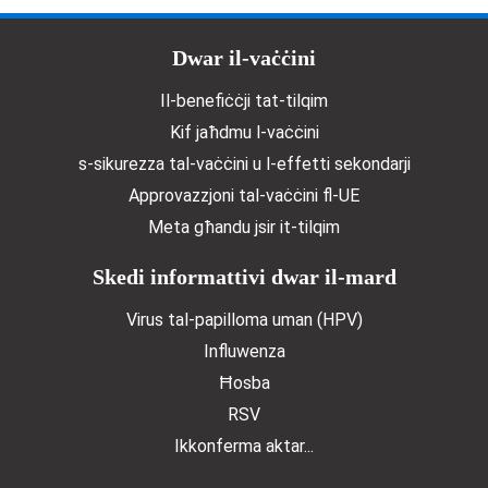
Doormat menu
Dwar il-vaċċini
Il-benefiċċji tat-tilqim
Kif jaħdmu l-vaċċini
s-sikurezza tal-vaċċini u l-effetti sekondarji
Approvazzjoni tal-vaċċini fl-UE
Meta għandu jsir it-tilqim
Skedi informattivi dwar il-mard
Virus tal-papilloma uman (HPV)
Influwenza
Ħosba
RSV
Ikkonferma aktar...