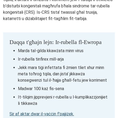
b’disturbi konġenitali magħrufa bħala sindrome tar-rubella
konġenitali (CRS). Is-CRS tista’ twassal għal truxija,
katarretti u diżabilitajiet fit-tagħlim fit-tarbija.
Daqqa t'għajn lejn: Ir-rubella fl-Ewropa
Marda tal-ġilda kkawżata minn virus
Ir-rubella tinfirex mill-arja
Jekk mara tiġi infettata fi żmien tliet xhur minn
meta toħroġ tqila, dan jista’ jikkawża
konsegwenzi tul il-ħajja għall-fetu jew korriment
Madwar 100 każ fis-sena
It-tilqim jipprevjeni r-rubella u l-kumplikazzjonijiet
li tikkawża
Sir af aktar dwar il-vaċċin f’pajjiżek.