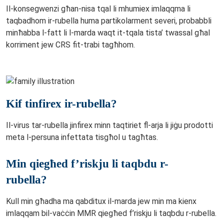
Il-konsegwenzi għan-nisa tqal li mhumiex imlaqqma li
taqbadhom ir-rubella huma partikolarment severi, probabbli
minħabba l-fatt li l-marda waqt it-tqala tista’ twassal għal
korriment jew CRS fit-trabi tagħhom.
Kif tinfirex ir-rubella?
Il-virus tar-rubella jinfirex minn taqtiriet fl-arja li jiġu prodotti
meta l-persuna infettata tisgħol u tagħtas.
Min qiegħed f’riskju li taqbdu r-
rubella?
Kull min għadha ma qabditux il-marda jew min ma kienx
imlaqqam bil-vaċċin MMR qiegħed f’riskju li taqbdu r-rubella.