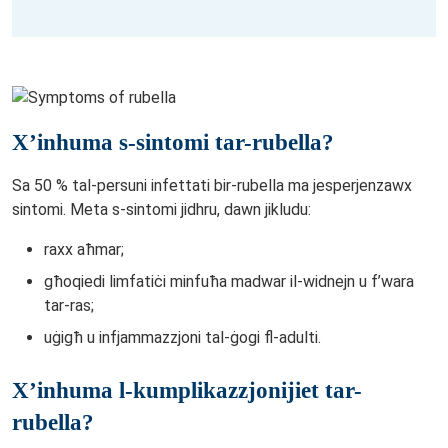
X’inhuma s-sintomi tar-rubella?
Sa 50 % tal-persuni infettati bir-rubella ma jesperjenzawx
sintomi. Meta s-sintomi jidhru, dawn jikludu:
raxx aħmar;
għoqiedi limfatiċi minfuħa madwar il-widnejn u f’wara
tar-ras;
uġigħ u infjammazzjoni tal-ġogi fl-adulti.
X’inhuma l-kumplikazzjonijiet tar-
rubella?