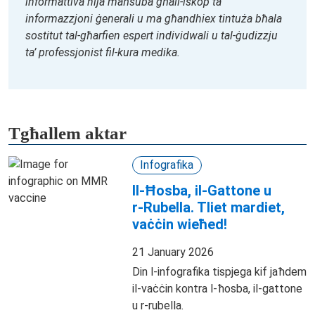
informattiva hija maħsuba għall-iskop ta’
informazzjoni ġenerali u ma għandhiex tintuża bħala
sostitut tal-għarfien espert individwali u tal-ġudizzju
ta’ professjonist fil-kura medika.
Tgħallem aktar
Infografika
Il‑Ħosba, il‑Gattone u
r‑Rubella. Tliet mardiet,
vaċċin wieħed!
21 January 2026
Din l-infografika tispjega kif jaħdem
il-vaċċin kontra l-ħosba, il-gattone
u r-rubella.