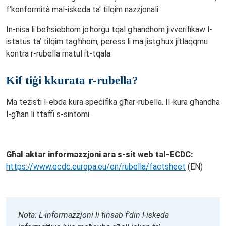
f’konformità mal-iskeda ta’ tilqim nazzjonali.
In-nisa li beħsiebhom joħorġu tqal għandhom jivverifikaw l-
istatus ta’ tilqim tagħhom, peress li ma jistgħux jitlaqqmu
kontra r-rubella matul it-tqala.
Kif tiġi kkurata r-rubella?
Ma teżisti l-ebda kura speċifika għar-rubella. Il-kura għandha
l-għan li ttaffi s-sintomi.
Għal aktar informazzjoni ara s-sit web tal-ECDC:
https://www.ecdc.europa.eu/en/rubella/factsheet
(EN)
Nota: L-informazzjoni li tinsab f’din l-iskeda