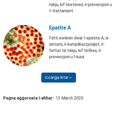
riskju, kif tinxtered, il-prevenzjoni u
t-trattament.
Epatite A
Fatti ewlenin dwar l-epatite A, is-
sintomi, il-kumplikazzjonijiet, il-
fatturi ta’ riskju, kif tinfirex, il-
prevenzjoni u l-kura.
Iċċarġja iktar
Paġna aġġornata l-aħħar
13 March 2020