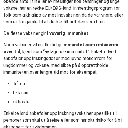
økende antall tilfeller av meslinger hos tenåringer og unge
voksne, har en rekke EU/EØS-land innhentingsprogram for
folk som gikk glipp av meslingvaksinen da de var yngre, eller
som er for gamle til at de ble tilbudt den som barn.
De fleste vaksiner gir
livsvarig immunitet
.
Noen vaksiner vil imidlertid gi
immunitet som reduseres
over tid
, kjent som “avtagende immunitet”. Enkelte land
anbefaler oppfriskingsdoser med jevne mellomrom for
ungdommer og voksne, med sikte på å opprettholde
immuniteten over lengre tid mot for eksempel:
difteri
tetanus
kikhoste
Enkelte land anbefaler oppfriskningsvaksiner spesifikt til
personer som skal ut å reise eller som har økt risiko for å bli
eksponert for sykdommen.