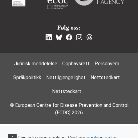
Følg oss:
Footer Menu
Juridisk meddelelse
Opphavsrett
Personvern
Språkpolitikk
Nettilgjengelighet
Nettstedkart
Nettstedkart
© European Centre for Disease Prevention and Control
(ECDC) 2026
This site uses cookies. Visit our
cookies policy