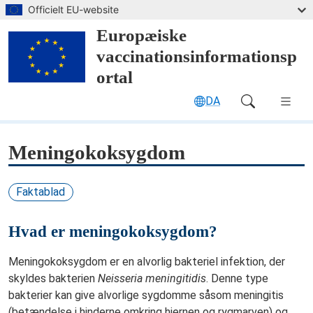
Spring til hovedindhold
Officielt EU-website
Europæiske
vaccinationsinformationsp
ortal
DA
Main Navigation (desktop)
Meningokoksygdom
Faktablad
Hvad er meningokoksygdom?
Meningokoksygdom er en alvorlig bakteriel infektion, der
skyldes bakterien
Neisseria meningitidis
. Denne type
bakterier kan give alvorlige sygdomme såsom meningitis
(betændelse i hinderne omkring hjernen og rygmarven) og