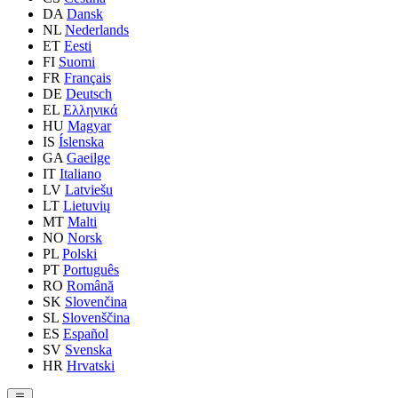
DA
Dansk
NL
Nederlands
ET
Eesti
FI
Suomi
FR
Français
DE
Deutsch
EL
Ελληνικά
HU
Magyar
IS
Íslenska
GA
Gaeilge
IT
Italiano
LV
Latviešu
LT
Lietuvių
MT
Malti
NO
Norsk
PL
Polski
PT
Português
RO
Română
SK
Slovenčina
SL
Slovenščina
ES
Español
SV
Svenska
HR
Hrvatski