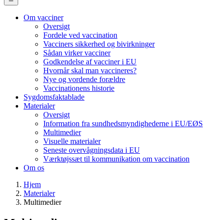
Om vacciner
Oversigt
Main
Fordele ved vaccination
Navigation
Vacciners sikkerhed og bivirkninger
Sådan virker vacciner
(desktop)
Godkendelse af vacciner i EU
Hvornår skal man vaccineres?
Nye og vordende forældre
Vaccinationens historie
Sygdomsfaktablade
Materialer
Oversigt
Information fra sundhedsmyndighederne i EU/EØS
Multimedier
Visuelle materialer
Seneste overvågningsdata i EU
Værktøjssæt til kommunikation om vaccination
Om os
Hjem
Materialer
Multimedier