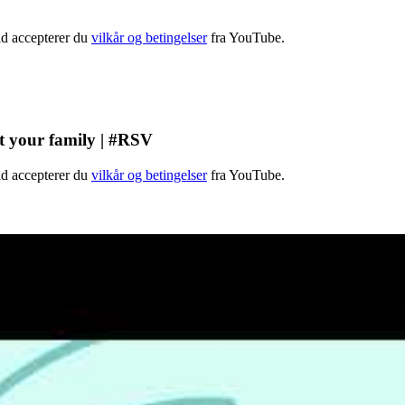
old accepterer du
vilkår og betingelser
fra YouTube.
t your family | #RSV
old accepterer du
vilkår og betingelser
fra YouTube.