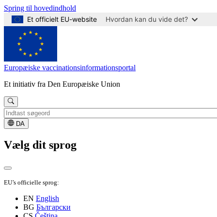
Spring til hovedindhold
Et officielt EU-website
Hvordan kan du vide det?
Europæiske vaccinationsinformationsportal
Et initiativ fra Den Europæiske Union
DA
Vælg dit sprog
EU’s officielle sprog:
EN
English
BG
Български
CS
Čeština