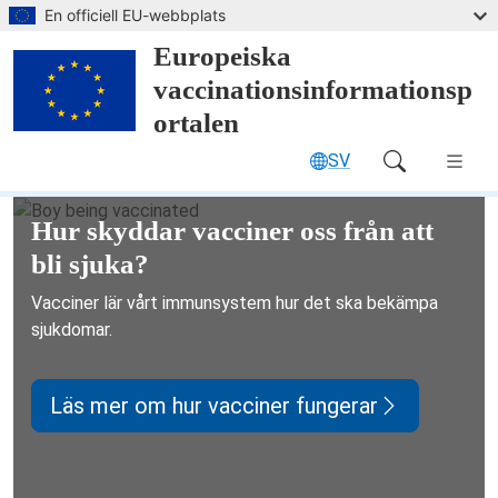
Hoppa till huvudinnehållet
En officiell EU-webbplats
Europeiska
vaccinationsinformationsp
ortalen
SV
Main Navigation (desktop)
Europeiska vaccinationsinformatio
Hur skyddar vacciner oss från att
bli sjuka?
Vacciner lär vårt immunsystem hur det ska bekämpa
sjukdomar.
Läs mer om hur vacciner fungerar