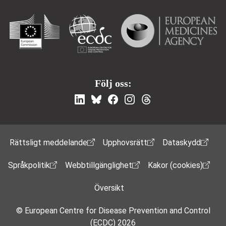
Följ oss:
Footer Menu
Rättsligt meddelande
Upphovsrätt
Dataskydd
Språkpolitik
Webbtillgänglighet
Kakor (cookies)
Översikt
© European Centre for Disease Prevention and Control
(ECDC) 2026