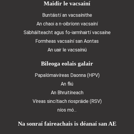
Doormat menu
Maidir le vacsaíní
Buntáistí an vacsaínithe
An chaoi a n‑oibríonn vacsaíní
Sábháilteacht agus fo-iarmhairtí vacsaíne
Formheas vacsaíní san Aontas
An uair le vacsaíniú
Bileoga eolais galair
Papalómaivíreas Daonna (HPV)
An fliú
An Bhruitíneach
Víreas sincítiach riospráide (RSV)
níos mó...
Na sonraí faireachais is déanaí san AE