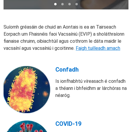
Suíomh gréasáin de chuid an Aontais is ea an Tairseach
Eorpach um Fhaisnéis faoi Vacsaíniú (EVIP) a sholáthraíonn
fianaise chruinn, oibiachtúil agus cothrom le dáta maidir le
vacsaíní agus vacsaíniú i gcoitinne.
Faigh tuilleadh amach
Confadh
Is ionfhabhtú víreasach é confadh
a théann i bhfeidhm ar lárchóras na
néaróg.
COVID-19