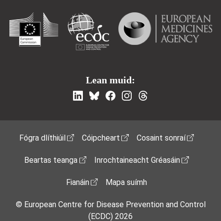
Lean muid:
Footer Menu
Fógra dlíthiúil
Cóipcheart
Cosaint sonraí
Beartas teanga
Inrochtaineacht Gréasáin
Fianáin
Mapa suímh
© European Centre for Disease Prevention and Control
(ECDC) 2026