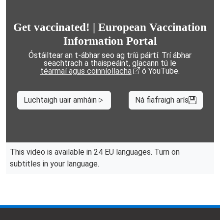
Get vaccinated! | European Vaccination
Information Portal
Óstáiltear an t-ábhar seo ag tríú páirtí. Trí ábhar
seachtrach a thaispeáint, glacann tú le
téarmaí agus coinníollacha
ó YouTube.
Luchtaigh uair amháin
Ná fiafraigh arís
This video is available in 24 EU languages. Turn on
subtitles in your language.