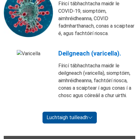
Fíricí tábhachtacha maidir le
COVID-19, siomptóim,
aimhréidheanna, COVID
fadmharthanach, conas a scaiptear
é, agus fachtóirí riosca.
Deilgneach (varicella).
Fíricí tábhachtacha maidir le
deilgneach (varicella), siomptóim,
aimhréidheanna, fachtóirí riosca,
conas a scaiptear í agus conas í a
chosc agus cóireáil a chur uirthi.
Luchtaigh tuilleadh