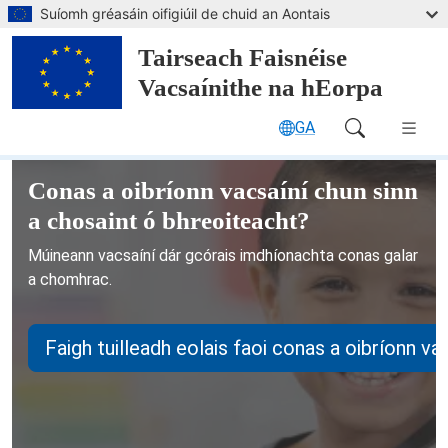
Leapaigh go dtí an príomhábhar
Suíomh gréasáin oifigiúil de chuid an Aontais
Tairseach Faisnéise
Vacsaínithe na hEorpa
GA
Main Navigation (desktop)
Tairseach Faisnéise Vacsaínithe n
Conas a oibríonn vacsaíní chun sinn
a chosaint ó bhreoiteacht?
Múineann vacsaíní dár gcórais imdhíonachta conas galar
a chomhrac.
Faigh tuilleadh eolais faoi conas a oibríonn va