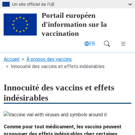
Passer au contenu principal
Un site officiel de l’UE
Portail européen
d'information sur la
vaccination
FR
Main Navigation (desktop)
Accueil
À propos des vaccins
Innocuité des vaccins et effets indésirables
Innocuité des vaccins et effets
indésirables
Comme pour tout médicament, les vaccins peuvent
provoquer des effets indésirables chez certaines