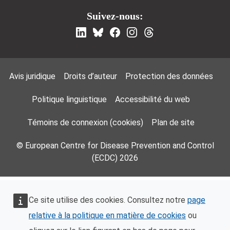
Suivez-nous:
Footer Menu
Avis juridique
Droits d’auteur
Protection des données
Politique linguistique
Accessibilité du web
Témoins de connexion (cookies)
Plan de site
© European Centre for Disease Prevention and Control
(ECDC) 2026
Ce site utilise des cookies. Consultez notre
page
relative à la politique en matière de cookies
ou