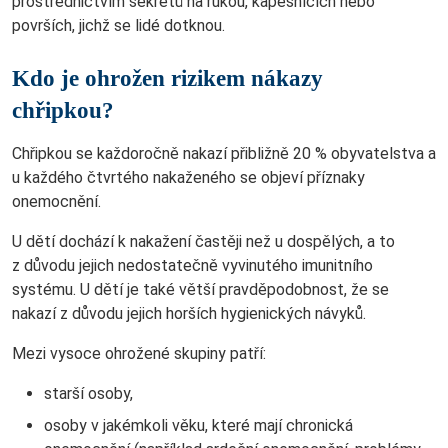
prostřednictvím sekretů na rukou, kapesnících nebo
površích, jichž se lidé dotknou.
Kdo je ohrožen rizikem nákazy
chřipkou?
Chřipkou se každoročně nakazí přibližně 20 % obyvatelstva a
u každého čtvrtého nakaženého se objeví příznaky
onemocnění.
U dětí dochází k nakažení častěji než u dospělých, a to
z důvodu jejich nedostatečně vyvinutého imunitního
systému. U dětí je také větší pravděpodobnost, že se
nakazí z důvodu jejich horších hygienických návyků.
Mezi vysoce ohrožené skupiny patří:
starší osoby,
osoby v jakémkoli věku, které mají chronická