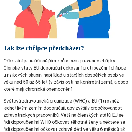
Jak lze chřipce předcházet?
Očkování je nejúčinnějším způsobem prevence chřipky.
Členské státy EU doporučují očkování proti sezónní chřipce
u rizikových skupin, například u starších dospělých osob ve
věku nad 50 až 65 let (v závislosti na konkrétní zemi), a osob
které mají chronická onemocnění.
Světová zdravotnická organizace (WHO) a EU (1) rovněž
jednotlivým zemím doporučují, aby zvýšily proočkovanost
zdravotnických pracovníků. Většina členských států EU se
řídí doporučeními WHO očkovat těhotné ženy a některé se
řídí doporučeními očkovat zdravé děti ve věku 6 měsíců až