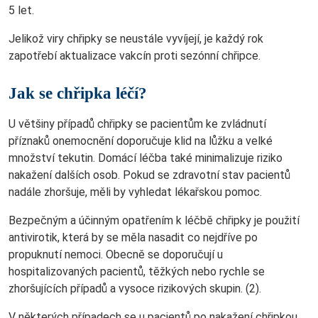
5 let.
Jelikož viry chřipky se neustále vyvíjejí, je každý rok
zapotřebí aktualizace vakcín proti sezónní chřipce.
Jak se chřipka léčí?
U většiny případů chřipky se pacientům ke zvládnutí
příznaků onemocnění doporučuje klid na lůžku a velké
množství tekutin. Domácí léčba také minimalizuje riziko
nakažení dalších osob. Pokud se zdravotní stav pacientů
nadále zhoršuje, měli by vyhledat lékařskou pomoc.
Bezpečným a účinným opatřením k léčbě chřipky je použití
antivirotik, která by se měla nasadit co nejdříve po
propuknutí nemoci. Obecně se doporučují u
hospitalizovaných pacientů, těžkých nebo rychle se
zhoršujících případů a vysoce rizikových skupin. (2).
V některých případech se u pacientů po nakažení chřipkou