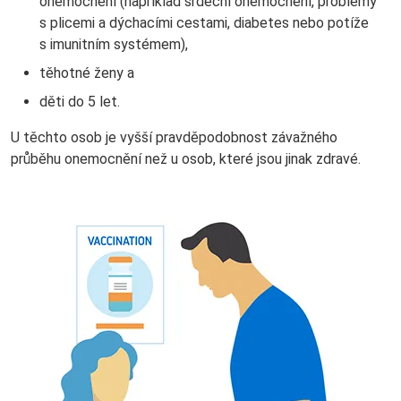
onemocnění (například srdeční onemocnění, problémy
s plicemi a dýchacími cestami, diabetes nebo potíže
s imunitním systémem),
těhotné ženy a
děti do 5 let.
U těchto osob je vyšší pravděpodobnost závažného
průběhu onemocnění než u osob, které jsou jinak zdravé.