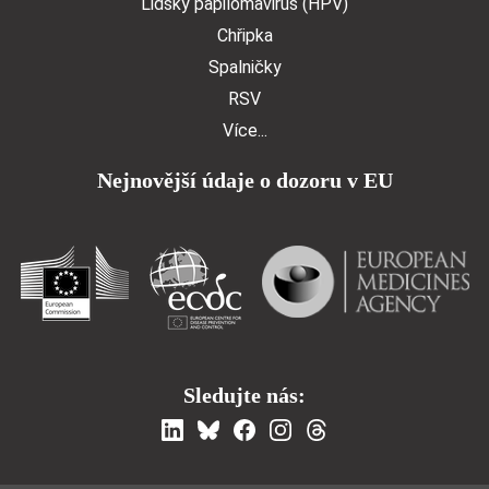
Lidský papilomavirus (HPV)
Chřipka
Spalničky
RSV
Více...
Nejnovější údaje o dozoru v EU
Sledujte nás: