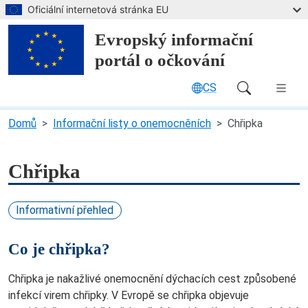
Přejít na hlavní obsah
Oficiální internetová stránka EU
Evropský informační
portál o očkování
CS
Main Navigation (desktop)
Domů
Informační listy o onemocněních
Chřipka
Chřipka
Informativní přehled
Co je chřipka?
Chřipka je nakažlivé onemocnění dýchacích cest způsobené
infekcí virem chřipky. V Evropě se chřipka objevuje