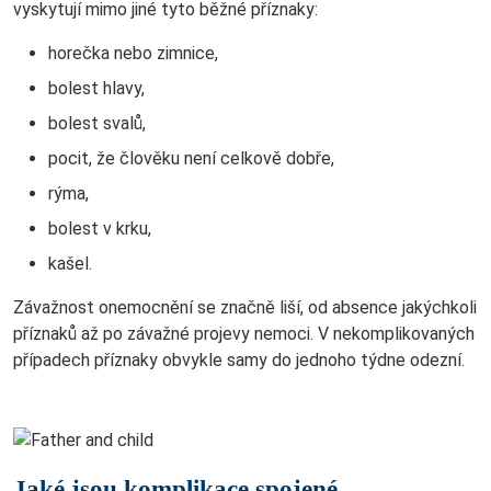
vyskytují mimo jiné tyto běžné příznaky:
horečka nebo zimnice,
bolest hlavy,
bolest svalů,
pocit, že člověku není celkově dobře,
rýma,
bolest v krku,
kašel.
Závažnost onemocnění se značně liší, od absence jakýchkoli
příznaků až po závažné projevy nemoci. V nekomplikovaných
případech příznaky obvykle samy do jednoho týdne odezní.
Jaké jsou komplikace spojené