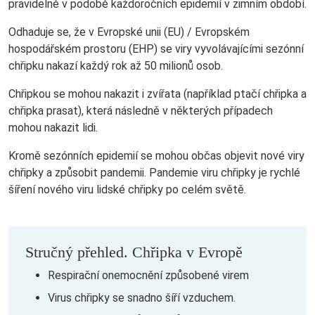
pravidelně v podobě každoročních epidemií v zimním období.
Odhaduje se, že v Evropské unii (EU) / Evropském
hospodářském prostoru (EHP) se viry vyvolávajícími sezónní
chřipku nakazí každý rok až 50 milionů osob.
Chřipkou se mohou nakazit i zvířata (například ptačí chřipka a
chřipka prasat), která následně v některých případech
mohou nakazit lidi.
Kromě sezónních epidemií se mohou občas objevit nové viry
chřipky a způsobit pandemii. Pandemie viru chřipky je rychlé
šíření nového viru lidské chřipky po celém světě.
Stručný přehled. Chřipka v Evropě
Respirační onemocnění způsobené virem
Virus chřipky se snadno šíří vzduchem.