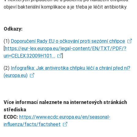
objeví bakteriální komplikace a je třeba je léčit antibiotiky.
Odkazy:
(1)
Doporučení Rady EU o očkování proti sezónní chřipce
[
https://eur-lex.europa.eu/legal-content/EN/TXT/PDF/?
uri=CELEX:32009H101…
]
(2)
Infografika: Jak antivirotika chřipku léčí a chrání před ní?
(europa.eu)
Více informací naleznete na internetových stránkách
střediska
ECDC:
https://www.ecdc.europa.eu/en/seasonal-
influenza/facts/factsheet