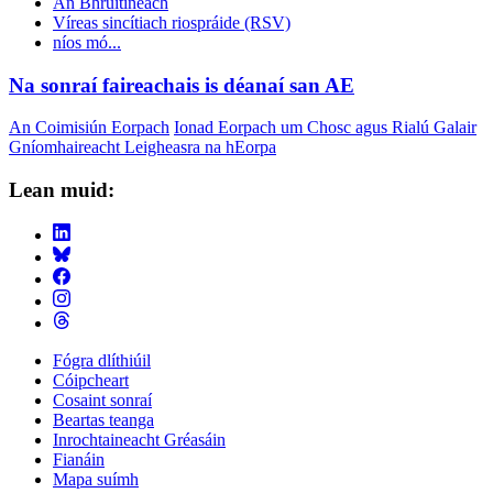
An Bhruitíneach
Víreas sincítiach riospráide (RSV)
níos mó...
Na sonraí faireachais is déanaí san AE
An Coimisiún Eorpach
Ionad Eorpach um Chosc agus Rialú Galair
Gníomhaireacht Leigheasra na hEorpa
Lean muid:
Fógra dlíthiúil
Cóipcheart
Footer
Cosaint sonraí
Menu
Beartas teanga
Inrochtaineacht Gréasáin
Fianáin
Mapa suímh