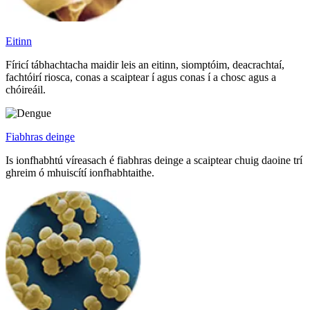
Eitinn
Fíricí tábhachtacha maidir leis an eitinn, siomptóim, deacrachtaí,
fachtóirí riosca, conas a scaiptear í agus conas í a chosc agus a
chóireáil.
Fiabhras deinge
Is ionfhabhtú víreasach é fiabhras deinge a scaiptear chuig daoine trí
ghreim ó mhuiscítí ionfhabhtaithe.