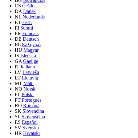
BG
Български
CS
Čeština
DA
Dansk
NL
Nederlands
ET
Eesti
FI
Suomi
FR
Français
DE
Deutsch
EL
Ελληνικά
HU
Magyar
IS
Íslenska
GA
Gaeilge
IT
Italiano
LV
Latviešu
LT
Lietuvių
MT
Malti
NO
Norsk
PL
Polski
PT
Português
RO
Română
SK
Slovenčina
SL
Slovenščina
ES
Español
SV
Svenska
HR
Hrvatski