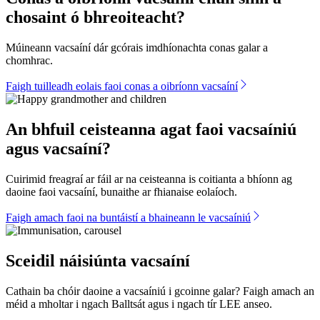
chosaint ó bhreoiteacht?
Múineann vacsaíní dár gcórais imdhíonachta conas galar a
chomhrac.
Faigh tuilleadh eolais faoi conas a oibríonn vacsaíní
An bhfuil ceisteanna agat faoi vacsaíniú
agus vacsaíní?
Cuirimid freagraí ar fáil ar na ceisteanna is coitianta a bhíonn ag
daoine faoi vacsaíní, bunaithe ar fhianaise eolaíoch.
Faigh amach faoi na buntáistí a bhaineann le vacsaíniú
Sceidil náisiúnta vacsaíní
Cathain ba chóir daoine a vacsaíniú i gcoinne galar? Faigh amach an
méid a mholtar i ngach Balltsát agus i ngach tír LEE anseo.