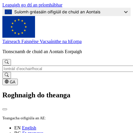
Leapaigh go dtí an príomhábhar
Suíomh gréasáin oifigiúil de chuid an Aontais
Tairseach Faisnéise Vacsaínithe na hEorpa
Tionscnamh de chuid an Aontais Eorpaigh
Cuardaigh
GA
Roghnaigh do theanga
Teangacha oifigiúla an AE:
EN
English