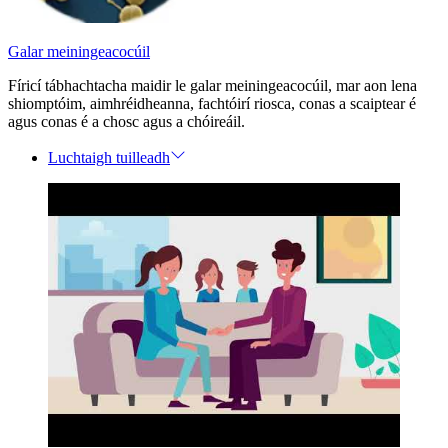
Galar meiningeacocúil
Fíricí tábhachtacha maidir le galar meiningeacocúil, mar aon lena
shiomptóim, aimhréidheanna, fachtóirí riosca, conas a scaiptear é
agus conas é a chosc agus a chóireáil.
Luchtaigh tuilleadh