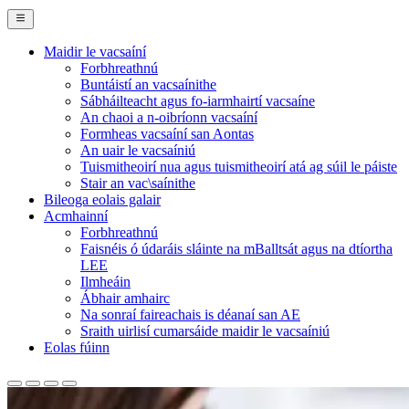
Maidir le vacsaíní
Forbhreathnú
Main
Buntáistí an vacsaínithe
Navigation
Sábháilteacht agus fo-iarmhairtí vacsaíne
An chaoi a n‑oibríonn vacsaíní
(desktop)
Formheas vacsaíní san Aontas
An uair le vacsaíniú
Tuismitheoirí nua agus tuismitheoirí atá ag súil le páiste
Stair an vac\saínithe
Bileoga eolais galair
Acmhainní
Forbhreathnú
Faisnéis ó údaráis sláinte na mBalltsát agus na dtíortha
LEE
Ilmheáin
Ábhair amhairc
Na sonraí faireachais is déanaí san AE
Sraith uirlisí cumarsáide maidir le vacsaíniú
Eolas fúinn
Tairseach