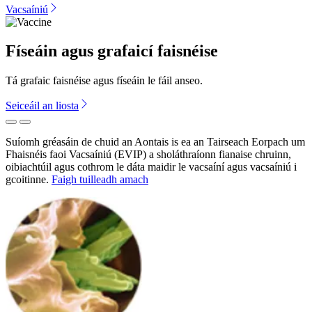
Vacsaíniú
Físeáin agus grafaicí faisnéise
Tá grafaic faisnéise agus físeáin le fáil anseo.
Seiceáil an liosta
Previous
Next
Suíomh gréasáin de chuid an Aontais is ea an Tairseach Eorpach um
Fhaisnéis faoi Vacsaíniú (EVIP) a sholáthraíonn fianaise chruinn,
oibiachtúil agus cothrom le dáta maidir le vacsaíní agus vacsaíniú i
gcoitinne.
Faigh tuilleadh amach