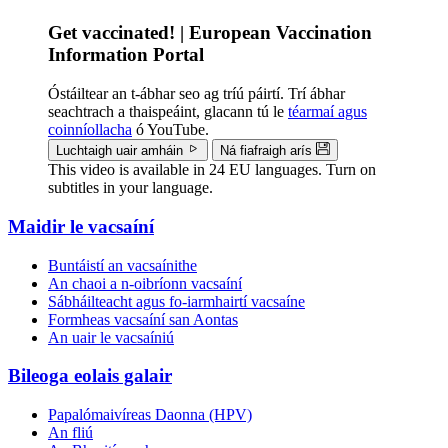
Get vaccinated! | European Vaccination
Information Portal
Óstáiltear an t-ábhar seo ag tríú páirtí. Trí ábhar
seachtrach a thaispeáint, glacann tú le
téarmaí agus
coinníollacha
ó YouTube.
Luchtaigh uair amháin
Ná fiafraigh arís
This video is available in 24 EU languages. Turn on
subtitles in your language.
Maidir le vacsaíní
Doormat
Buntáistí an vacsaínithe
menu
An chaoi a n‑oibríonn vacsaíní
Sábháilteacht agus fo-iarmhairtí vacsaíne
Formheas vacsaíní san Aontas
An uair le vacsaíniú
Bileoga eolais galair
Papalómaivíreas Daonna (HPV)
An fliú