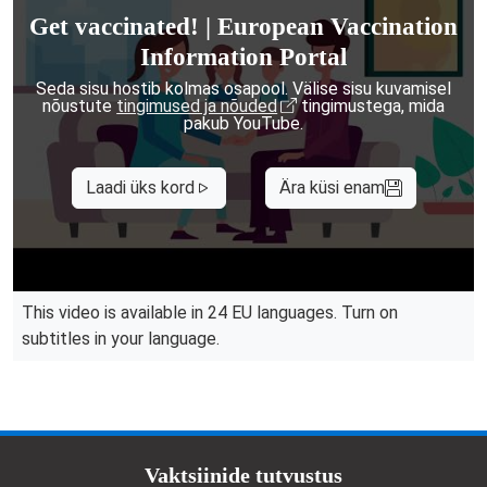
Get vaccinated! | European Vaccination
Information Portal
Seda sisu hostib kolmas osapool. Välise sisu kuvamisel
nõustute
tingimused ja nõuded
tingimustega, mida
pakub YouTube.
Laadi üks kord
Ära küsi enam
This video is available in 24 EU languages. Turn on
subtitles in your language.
Doormat menu
Vaktsiinide tutvustus