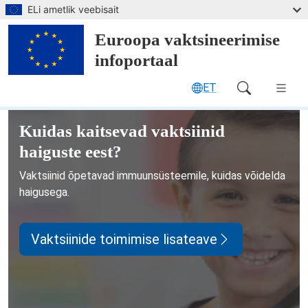
Mine peamise sisuni
ELi ametlik veebisait
Euroopa vaktsineerimise
infoportaal
ET
Main Navigation (desktop)
Euroopa vaktsineerimise infoportaa
Kuidas kaitsevad vaktsiinid
haiguste eest?
Vaktsiinid õpetavad immuunsüsteemile, kuidas võidelda
haigusega.
Vaktsiinide toimimise lisateave