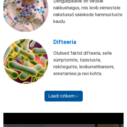
Denguepalavik on viiruslik
nakkushaigus, mis levib inimestele
nakatunud sääskede hammustuste
kaudu.
Difteeria
Olulised faktid difteeria, selle
sümptomite, tüsistuste,
riskitegurite, levikumehhanismi,
ennetamise ja ravi kohta.
Laadi rohkem