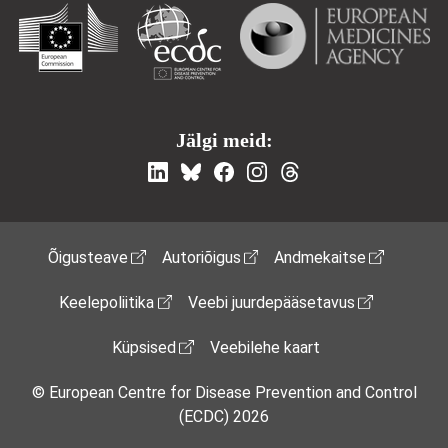
Jälgi meid:
Footer Menu
Õigusteave
Autoriõigus
Andmekaitse
Keelepoliitika
Veebi juurdepääsetavus
Küpsised
Veebilehe kaart
© European Centre for Disease Prevention and Control
(ECDC) 2026