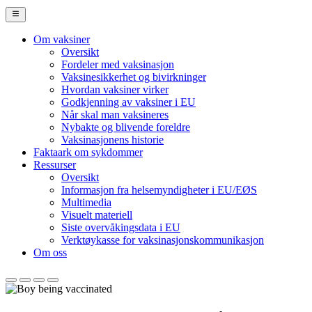
Om vaksiner
Oversikt
Main
Fordeler med vaksinasjon
Navigation
Vaksinesikkerhet og bivirkninger
Hvordan vaksiner virker
(desktop)
Godkjenning av vaksiner i EU
Når skal man vaksineres
Nybakte og blivende foreldre
Vaksinasjonens historie
Faktaark om sykdommer
Ressurser
Oversikt
Informasjon fra helsemyndigheter i EU/EØS
Multimedia
Visuelt materiell
Siste overvåkingsdata i EU
Verktøykasse for vaksinasjonskommunikasjon
Om oss
Europeisk