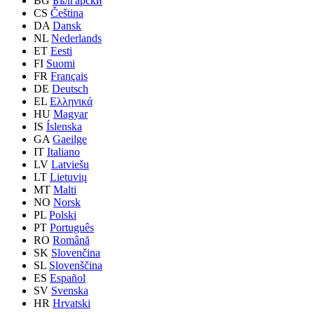
BG
Български
CS
Čeština
DA
Dansk
NL
Nederlands
ET
Eesti
FI
Suomi
FR
Français
DE
Deutsch
EL
Ελληνικά
HU
Magyar
IS
Íslenska
GA
Gaeilge
IT
Italiano
LV
Latviešu
LT
Lietuvių
MT
Malti
NO
Norsk
PL
Polski
PT
Português
RO
Română
SK
Slovenčina
SL
Slovenščina
ES
Español
SV
Svenska
HR
Hrvatski