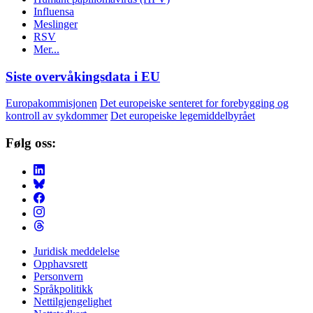
Influensa
Meslinger
RSV
Mer...
Siste overvåkingsdata i EU
Europakommisjonen
Det europeiske senteret for forebygging og
kontroll av sykdommer
Det europeiske legemiddelbyrået
Følg oss:
Juridisk meddelelse
Opphavsrett
Footer
Personvern
Menu
Språkpolitikk
Nettilgjengelighet