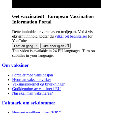
Get vaccinated! | European Vaccination
Information Portal
Dette innholdet er vertet av en tredjepart. Ved å vise
eksternt innhold godtar du
vilkår og betingelser
for
YouTube.
Last én gang
Ikke spør igjen
This video is available in 24 EU languages. Turn on
subtitles in your language.
Om vaksiner
Doormat
Fordeler med vaksinasjon
menu
Hvordan vaksiner virker
Vaksinesikkerhet og bivirkninger
Godkjenning av vaksiner i EU
Når skal man vaksineres?
Faktaark om sykdommer
Humant papillomavirus (HPV)