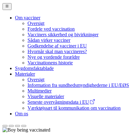
Om vacciner
Oversigt
Main
Fordele ved vaccination
Navigation
Vacciners sikkerhed og bivirkninger
Sådan virker vacciner
(desktop)
Godkendelse af vacciner i EU
Hvornår skal man vaccineres?
Nye og vordende forældre
Vaccinationens historie
Sygdomsfaktablade
Materialer
Oversigt
Information fra sundhedsmyndighederne i EU/EØS
Multimedier
Visuelle materialer
Seneste overvågningsdata i EU
Værktøjssæt til kommunikation om vaccination
Om os
Europæiske