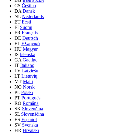
BG
Български
CS
Čeština
DA
Dansk
NL
Nederlands
ET
Eesti
FI
Suomi
FR
Français
DE
Deutsch
EL
Ελληνικά
HU
Magyar
IS
Íslenska
GA
Gaeilge
IT
Italiano
LV
Latviešu
LT
Lietuvių
MT
Malti
NO
Norsk
PL
Polski
PT
Português
RO
Română
SK
Slovenčina
SL
Slovenščina
ES
Español
SV
Svenska
HR
Hrvatski