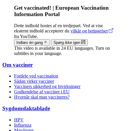
Get vaccinated! | European Vaccination
Information Portal
Dette indhold hostes af en tredjepart. Ved at vise
eksternt indhold accepterer du
vilkår og betingelser
fra YouTube.
Indlæs én gang
Spørg ikke igen
This video is available in 24 EU languages. Turn on
subtitles in your language.
Om vacciner
Doormat
Fordele ved vaccination
menu
Sådan virker vacciner
Vacciners sikkerhed og bivirkninger
Godkendelse af vacciner i EU
Hvornår skal man vaccineres?
Sygdomsfaktablade
HPV
Influenza
Mæslinger