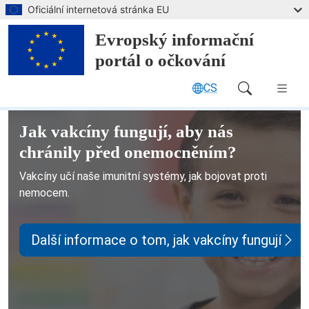
Přejít na hlavní obsah
Oficiální internetová stránka EU
Evropský informační
portál o očkování
CS
Main Navigation (desktop)
Evropský informační portál o očko
Jak vakcíny fungují, aby nás
chránily před onemocněním?
Vakcíny učí naše imunitní systémy, jak bojovat proti
nemocem.
Další informace o tom, jak vakcíny fungují