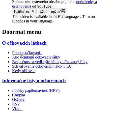
Zobrazením externého obsahu prijímate
podmienky a
ustanovenia
od YouTube.
Načítať raz
Už sa nepýtať
This video is available in 24 EU languages. Turn on
subtitles in your language.
Doormat menu
O očkovacích látkach
Prínosy očkovania
Ako účinkujú očkovacie látky
Bezpečnosť a vedľajšie účinky očkovacej látky
Schvaľovanie očkovacích látok v EÚ
Kedy očkovať
Informačné listy o ochoreniach
Ľudský papilomavírus (HPV)
Chrípka
Osýpky
RSV
Viac...