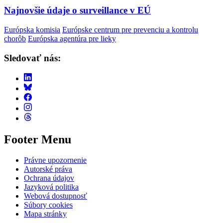
Najnovšie údaje o surveillance v EÚ
Európska komisia
Európske centrum pre prevenciu a kontrolu
chorôb
Európska agentúra pre lieky
Sledovať nás:
Footer Menu
Právne upozornenie
Autorské práva
Ochrana údajov
Jazyková politika
Webová dostupnosť
Súbory cookies
Mapa stránky