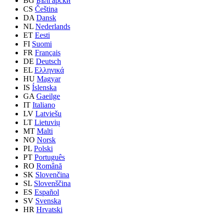
BG
Български
CS
Čeština
DA
Dansk
NL
Nederlands
ET
Eesti
FI
Suomi
FR
Français
DE
Deutsch
EL
Ελληνικά
HU
Magyar
IS
Íslenska
GA
Gaeilge
IT
Italiano
LV
Latviešu
LT
Lietuvių
MT
Malti
NO
Norsk
PL
Polski
PT
Português
RO
Română
SK
Slovenčina
SL
Slovenščina
ES
Español
SV
Svenska
HR
Hrvatski