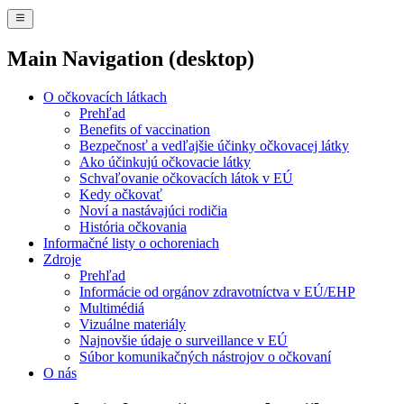
Main Navigation (desktop)
O očkovacích látkach
Prehľad
Benefits of vaccination
Bezpečnosť a vedľajšie účinky očkovacej látky
Ako účinkujú očkovacie látky
Schvaľovanie očkovacích látok v EÚ
Kedy očkovať
Noví a nastávajúci rodičia
História očkovania
Informačné listy o ochoreniach
Zdroje
Prehľad
Informácie od orgánov zdravotníctva v EÚ/EHP
Multimédiá
Vizuálne materiály
Najnovšie údaje o surveillance v EÚ
Súbor komunikačných nástrojov o očkovaní
O nás