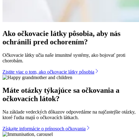
Ako očkovacie látky pôsobia, aby nás
ochránili pred ochorením?
Očkovacie látky učia naše imunitné systémy, ako bojovať proti
chorobám.
Zistite viac o tom, ako očkovacie látky pôsobia
Máte otázky týkajúce sa očkovania a
očkovacích látok?
Na základe vedeckých dôkazov odpovedáme na najčastejšie otázky,
ktoré ľudia majú o očkovacích látkach.
Získajte informácie o prínosoch očkovania