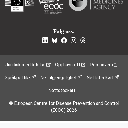
Følg oss:
Footer Menu
Juridisk meddelelse
Opphavsrett
Personvern
Språkpolitikk
Nettilgjengelighet
Nettstedkart
Nettstedkart
© European Centre for Disease Prevention and Control
(ECDC) 2026