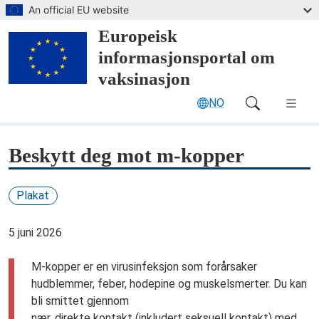
Hopp til hovedinnhold
An official EU website
Europeisk
informasjonsportal om
vaksinasjon
NO
Main Navigation (desktop)
Beskytt deg mot m-kopper
Plakat
5 juni 2026
M-kopper er en virusinfeksjon som forårsaker
hudblemmer, feber, hodepine og muskelsmerter. Du kan
bli smittet gjennom
nær, direkte kontakt (inkludert seksuell kontakt) med