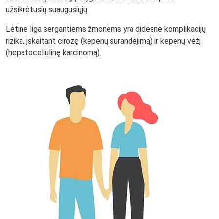
užsikrėtusių suaugusiųjų.
Lėtine liga sergantiems žmonėms yra didesnė komplikacijų
rizika, įskaitant cirozę (kepenų surandėjimą) ir kepenų vėžį
(hepatoceliulinę karcinomą).