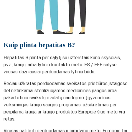
Kaip plinta hepatitas B?
Hepatitas B plinta per sąlytį su užterštais kūno skysčiais,
pvz., krauju, arba lytinio kontakto metu. ES / EEE šalyse
virusas dažniausiai perduodamas lytiniu būdu.
Rečiau užkratas perduodamas sveikatos priežiūros įstaigose
dėl netinkamai sterilizuojamos medicininės įrangos arba
pakartotinio švirkštų ir adatų naudojimo. Įgyvendinus
veiksmingas kraujo saugos programas, užsikrėtimas per
perpilamą kraują ar kraujo produktus Europoje šiuo metu yra
retas.
Virusas gali būti perduodamas ir gimdymo metu. Europoje tai