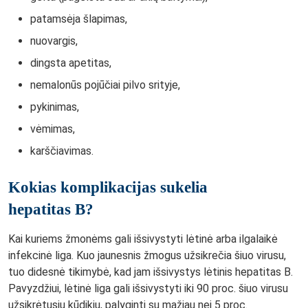
patamsėja šlapimas,
nuovargis,
dingsta apetitas,
nemalonūs pojūčiai pilvo srityje,
pykinimas,
vėmimas,
karščiavimas.
Kokias komplikacijas sukelia
hepatitas B?
Kai kuriems žmonėms gali išsivystyti lėtinė arba ilgalaikė
infekcinė liga. Kuo jaunesnis žmogus užsikrečia šiuo virusu,
tuo didesnė tikimybė, kad jam išsivystys lėtinis hepatitas B.
Pavyzdžiui, lėtinė liga gali išsivystyti iki 90 proc. šiuo virusu
užsikrėtusių kūdikių, palyginti su mažiau nei 5 proc.