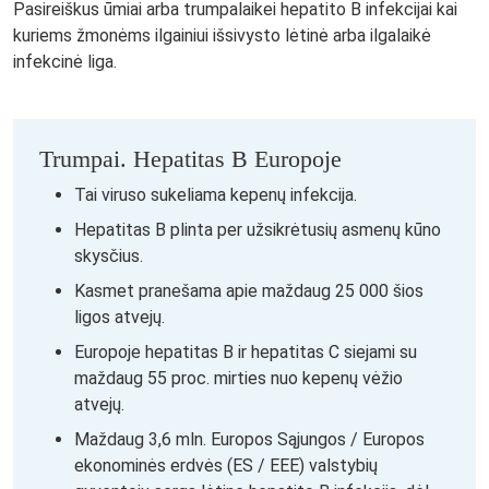
Pasireiškus ūmiai arba trumpalaikei hepatito B infekcijai kai
kuriems žmonėms ilgainiui išsivysto lėtinė arba ilgalaikė
infekcinė liga.
Trumpai. Hepatitas B Europoje
Tai viruso sukeliama kepenų infekcija.
Hepatitas B plinta per užsikrėtusių asmenų kūno
skysčius.
Kasmet pranešama apie maždaug 25 000 šios
ligos atvejų.
Europoje hepatitas B ir hepatitas C siejami su
maždaug 55 proc. mirties nuo kepenų vėžio
atvejų.
Maždaug 3,6 mln. Europos Sąjungos / Europos
ekonominės erdvės (ES / EEE) valstybių