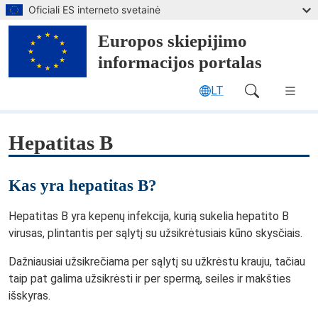
Pereiti prie pagrindinio turinio
Oficiali ES interneto svetainė
Europos skiepijimo
informacijos portalas
LT
Main Navigation (desktop)
Hepatitas B
Kas yra hepatitas B?
Hepatitas B yra kepenų infekcija, kurią sukelia hepatito B
virusas, plintantis per sąlytį su užsikrėtusiais kūno skysčiais.
Dažniausiai užsikrečiama per sąlytį su užkrėstu krauju, tačiau
taip pat galima užsikrėsti ir per spermą, seiles ir makšties
išskyras.