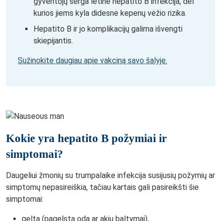
gyventojų serga lėtine hepatito B infekcija, dėl
kurios jiems kyla didesnė kepenų vėžio rizika.
Hepatito B ir jo komplikacijų galima išvengti
skiepijantis.
Sužinokite daugiau apie vakciną savo šalyje.
Kokie yra hepatito B požymiai ir
simptomai?
Daugeliui žmonių su trumpalaike infekcija susijusių požymių ar
simptomų nepasireiškia, tačiau kartais gali pasireikšti šie
simptomai:
gelta (pagelsta oda ar akių baltymai),