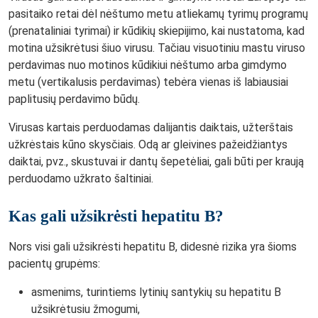
pasitaiko retai dėl nėštumo metu atliekamų tyrimų programų
(prenataliniai tyrimai) ir kūdikių skiepijimo, kai nustatoma, kad
motina užsikrėtusi šiuo virusu. Tačiau visuotiniu mastu viruso
perdavimas nuo motinos kūdikiui nėštumo arba gimdymo
metu (vertikalusis perdavimas) tebėra vienas iš labiausiai
paplitusių perdavimo būdų.
Virusas kartais perduodamas dalijantis daiktais, užterštais
užkrėstais kūno skysčiais. Odą ar gleivines pažeidžiantys
daiktai, pvz., skustuvai ir dantų šepetėliai, gali būti per kraują
perduodamo užkrato šaltiniai.
Kas gali užsikrėsti hepatitu B?
Nors visi gali užsikrėsti hepatitu B, didesnė rizika yra šioms
pacientų grupėms:
asmenims, turintiems lytinių santykių su hepatitu B
užsikrėtusiu žmogumi,