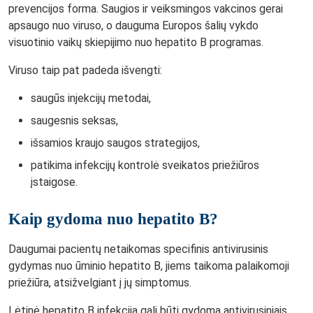
prevencijos forma. Saugios ir veiksmingos vakcinos gerai
apsaugo nuo viruso, o dauguma Europos šalių vykdo
visuotinio vaikų skiepijimo nuo hepatito B programas.
Viruso taip pat padeda išvengti:
saugūs injekcijų metodai,
saugesnis seksas,
išsamios kraujo saugos strategijos,
patikima infekcijų kontrolė sveikatos priežiūros
įstaigose.
Kaip gydoma nuo hepatito B?
Daugumai pacientų netaikomas specifinis antivirusinis
gydymas nuo ūminio hepatito B, jiems taikoma palaikomoji
priežiūra, atsižvelgiant į jų simptomus.
Lėtinė hepatito B infekcija gali būti gydoma antivirusiniais