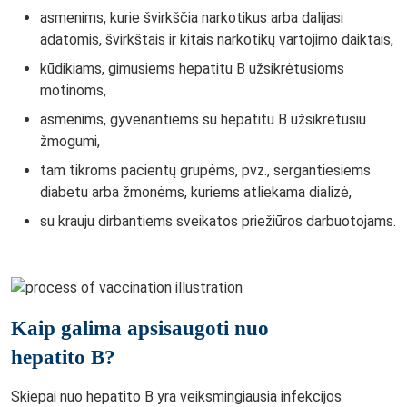
asmenims, kurie švirkščia narkotikus arba dalijasi
adatomis, švirkštais ir kitais narkotikų vartojimo daiktais,
kūdikiams, gimusiems hepatitu B užsikrėtusioms
motinoms,
asmenims, gyvenantiems su hepatitu B užsikrėtusiu
žmogumi,
tam tikroms pacientų grupėms, pvz., sergantiesiems
diabetu arba žmonėms, kuriems atliekama dializė,
su krauju dirbantiems sveikatos priežiūros darbuotojams.
Kaip galima apsisaugoti nuo
hepatito B?
Skiepai nuo hepatito B yra veiksmingiausia infekcijos