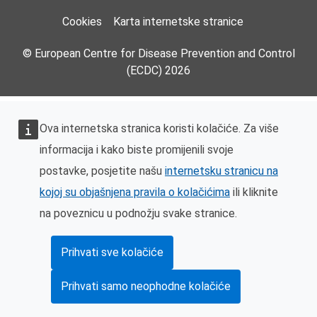
Cookies
Karta internetske stranice
© European Centre for Disease Prevention and Control
(ECDC) 2026
Ova internetska stranica koristi kolačiće. Za više
informacija i kako biste promijenili svoje
postavke, posjetite našu
internetsku stranicu na
kojoj su objašnjena pravila o kolačićima
ili kliknite
na poveznicu u podnožju svake stranice.
Prihvati sve kolačiće
Prihvati samo neophodne kolačiće