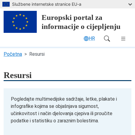
Preskoči na glavni sadržaj
Službene internetske stranice EU-a
Europski portal za
informacije o cijepljenju
HR
Main Navigation (desktop)
Početna
Resursi
Resursi
Pogledajte multimedijske sadržaje, letke, plakate i
infografike kojima se objašnjava sigurnost,
učinkovitost i način djelovanja cjepiva ili proučite
podatke i statistiku o zaraznim bolestima.