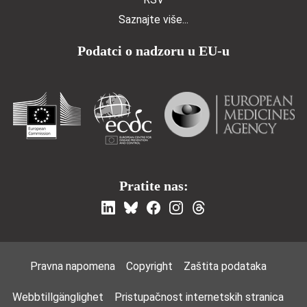
Saznajte više...
Podatci o nadzoru u EU-u
Pratite nas:
Footer Menu
Pravna napomena
Copyright
Zaštita podataka
Webbtillgänglighet
Pristupačnost internetskih stranica