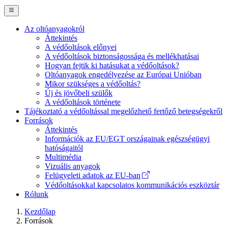
Az oltóanyagokról
Áttekintés
Main
A védőoltások előnyei
Navigation
A védőoltások biztonságossága és mellékhatásai
Hogyan fejtik ki hatásukat a védőoltások?
(desktop)
Oltóanyagok engedélyezése az Európai Unióban
Mikor szükséges a védőoltás?
Új és jövőbeli szülők
A védőoltások története
Tájékoztató a védőoltással megelőzhető fertőző betegségekről
Források
Áttekintés
Információk az EU/EGT országainak egészségügyi
hatóságaitól
Multimédia
Vizuális anyagok
Felügyeleti adatok az EU-ban
Védőoltásokkal kapcsolatos kommunikációs eszköztár
Rólunk
Kezdőlap
Források