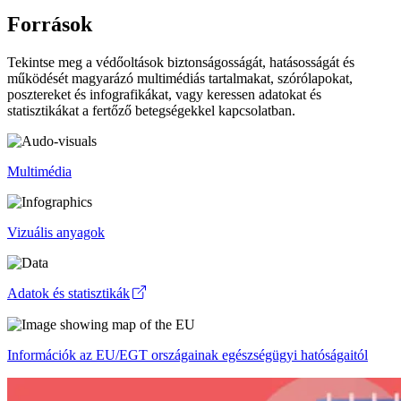
Források
Tekintse meg a védőoltások biztonságosságát, hatásosságát és
működését magyarázó multimédiás tartalmakat, szórólapokat,
posztereket és infografikákat, vagy keressen adatokat és
statisztikákat a fertőző betegségekkel kapcsolatban.
Multimédia
Vizuális anyagok
Adatok és statisztikák
Információk az EU/EGT országainak egészségügyi hatóságaitól