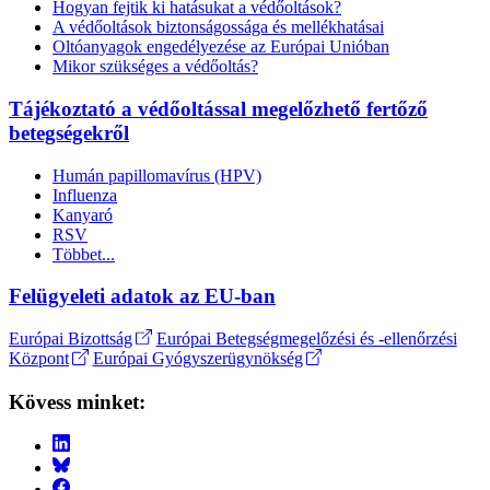
Hogyan fejtik ki hatásukat a védőoltások?
A védőoltások biztonságossága és mellékhatásai
Oltóanyagok engedélyezése az Európai Unióban
Mikor szükséges a védőoltás?
Tájékoztató a védőoltással megelőzhető fertőző
betegségekről
Humán papillomavírus (HPV)
Influenza
Kanyaró
RSV
Többet...
Felügyeleti adatok az EU-ban
Európai Bizottság
Európai Betegségmegelőzési és -ellenőrzési
Központ
Európai Gyógyszerügynökség
Kövess minket: