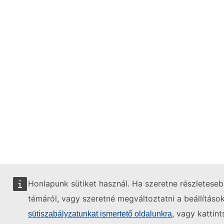
Honlapunk sütiket használ. Ha szeretne részletese
témáról, vagy szeretné megváltoztatni a beállítások
, vagy kattin
sütiszabályzatunkat ismertető oldalunkra