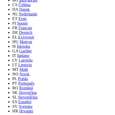
BG
Български
CS
Čeština
DA
Dansk
NL
Nederlands
ET
Eesti
FI
Suomi
FR
Français
DE
Deutsch
EL
Ελληνικά
HU
Magyar
IS
Íslenska
GA
Gaeilge
IT
Italiano
LV
Latviešu
LT
Lietuvių
MT
Malti
NO
Norsk
PL
Polski
PT
Português
RO
Română
SK
Slovenčina
SL
Slovenščina
ES
Español
SV
Svenska
HR
Hrvatski