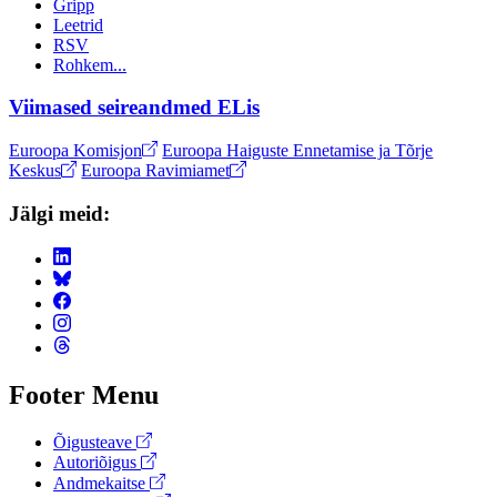
Gripp
Leetrid
RSV
Rohkem...
Viimased seireandmed ELis
Euroopa Komisjon
Euroopa Haiguste Ennetamise ja Tõrje
Keskus
Euroopa Ravimiamet
Jälgi meid:
Footer Menu
Õigusteave
Autoriõigus
Andmekaitse