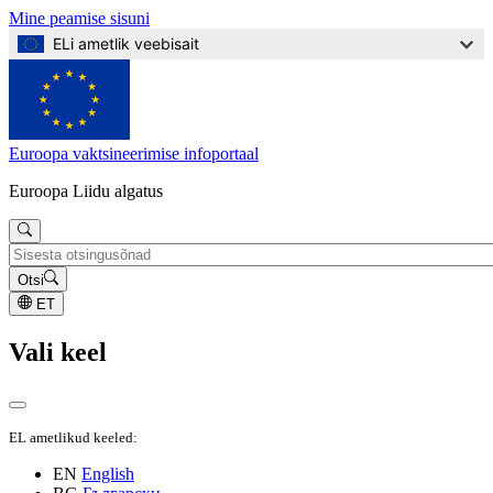
Mine peamise sisuni
ELi ametlik veebisait
Euroopa vaktsineerimise infoportaal
Euroopa Liidu algatus
Otsi
ET
Vali keel
EL ametlikud keeled:
EN
English