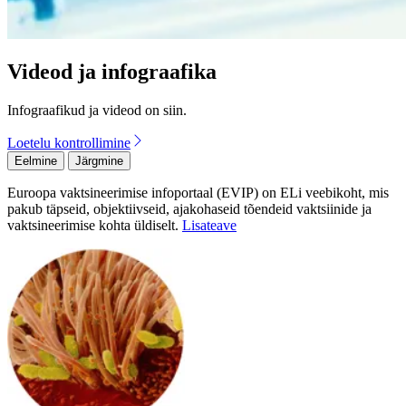
Videod ja infograafika
Infograafikud ja videod on siin.
Loetelu kontrollimine
Eelmine
Järgmine
Euroopa vaktsineerimise infoportaal (EVIP) on ELi veebikoht, mis
pakub täpseid, objektiivseid, ajakohaseid tõendeid vaktsiinide ja
vaktsineerimise kohta üldiselt.
Lisateave