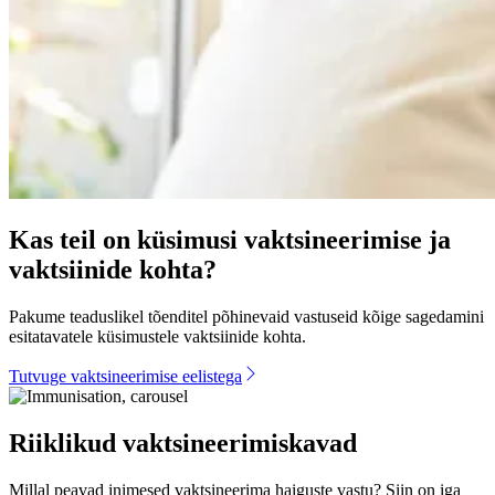
Kas teil on küsimusi vaktsineerimise ja
vaktsiinide kohta?
Pakume teaduslikel tõenditel põhinevaid vastuseid kõige sagedamini
esitatavatele küsimustele vaktsiinide kohta.
Tutvuge vaktsineerimise eelistega
Riiklikud vaktsineerimiskavad
Millal peavad inimesed vaktsineerima haiguste vastu? Siin on iga