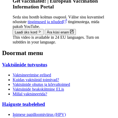
Get vaccinated! | European Vaccination
Information Portal
Seda sisu hostib kolmas osapool. Välise sisu kuvamisel
nõustute
tingimused ja nõuded
tingimustega, mida
pakub YouTube.
Laadi üks kord
Ära küsi enam
This video is available in 24 EU languages. Turn on
subtitles in your language.
Doormat menu
Vaktsiinide tutvustus
Vaktsineerimise eelised
Kuidas vaktsiinid toimivad?
Vaktsiinide ohutus ja kõrvaltoimed
Vaktsiinide heakskiitmine ELis
Millal vaktsineerida?
Haiguste teabelehed
Inimese papilloomiviirus (HPV)