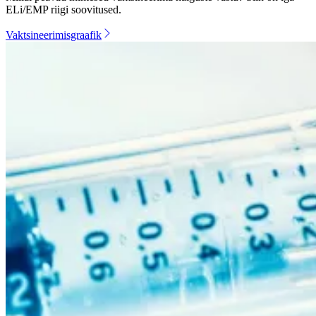
ELi/EMP riigi soovitused.
Vaktsineerimisgraafik