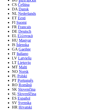
BG
Български
CS
Čeština
DA
Dansk
NL
Nederlands
ET
Eesti
FI
Suomi
FR
Français
DE
Deutsch
EL
Ελληνικά
HU
Magyar
IS
Íslenska
GA
Gaeilge
IT
Italiano
LV
Latviešu
LT
Lietuvių
MT
Malti
NO
Norsk
PL
Polski
PT
Português
RO
Română
SK
Slovenčina
SL
Slovenščina
ES
Español
SV
Svenska
HR
Hrvatski