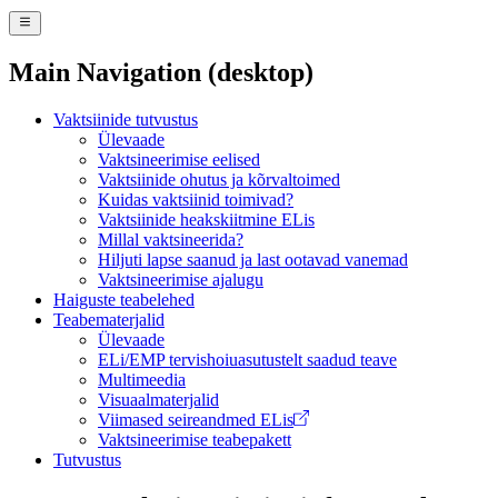
Main Navigation (desktop)
Vaktsiinide tutvustus
Ülevaade
Vaktsineerimise eelised
Vaktsiinide ohutus ja kõrvaltoimed
Kuidas vaktsiinid toimivad?
Vaktsiinide heakskiitmine ELis
Millal vaktsineerida?
Hiljuti lapse saanud ja last ootavad vanemad
Vaktsineerimise ajalugu
Haiguste teabelehed
Teabematerjalid
Ülevaade
ELi/EMP tervishoiuasutustelt saadud teave
Multimeedia
Visuaalmaterjalid
Viimased seireandmed ELis
Vaktsineerimise teabepakett
Tutvustus