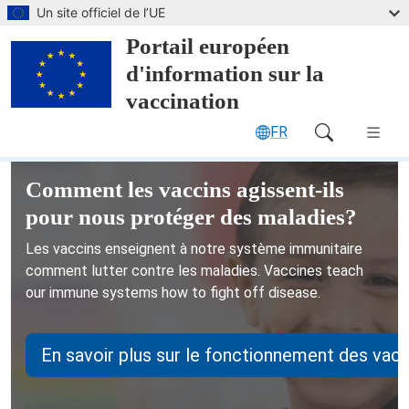
Passer au contenu principal
Un site officiel de l’UE
Portail européen
d'information sur la
vaccination
FR
Main Navigation (desktop)
Portail européen d'information sur 
Comment les vaccins agissent-ils
pour nous protéger des maladies?
Les vaccins enseignent à notre système immunitaire
comment lutter contre les maladies.
Vaccines teach
our immune systems how to fight off disease.
En savoir plus sur le fonctionnement des vacc