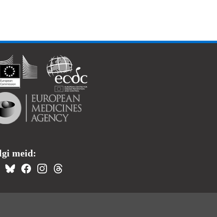
lgi meid:
t