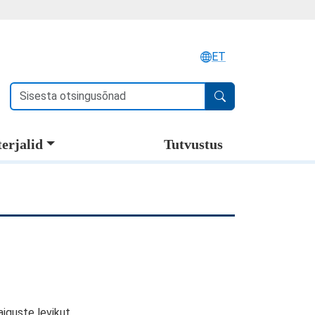
ET
Otsi
erjalid
Tutvustus
iguste levikut.