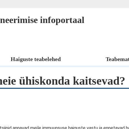
Mine peamise sisuni
neerimise infoportaal
op)
Haiguste teabelehed
Teabemat
meie ühiskonda kaitsevad?
aktsiinid annavad meile immuunsuse haiguste vastu ja ennetavad ha