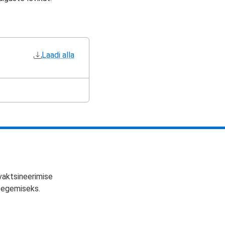
Laadi alla
vaktsineerimise
 tegemiseks.