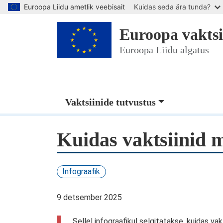
Euroopa Liidu ametlik veebisait
Kuidas seda ära tunda?
Euroopa vaktsi
Euroopa Liidu algatus
Main Navigation (deskt
Vaktsiinide tutvustus
Kuidas vaktsiinid 
Infograafik
9 detsember 2025
Sellel infograafikul selgitatakse, kuidas v