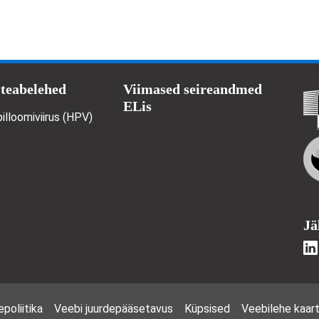
 teabelehed
Viimased seireandmed
ELis
illoomiviirus (HPV)
Jä
poliitika
Veebi juurdepääsetavus
Küpsised
Veebilehe kaar