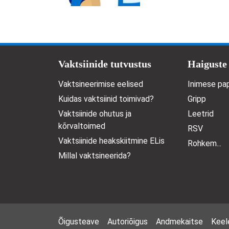
Doormat menu
Vaktsiinide tutvustus
Haiguste
Vaktsineerimise eelised
Inimese pap
Kuidas vaktsiinid toimivad?
Gripp
Vaktsiinide ohutus ja
Leetrid
kõrvaltoimed
RSV
Vaktsiinide heakskiitmine ELis
Rohkem...
Millal vaktsineerida?
Footer Menu
Õigusteave
Autoriõigus
Andmekaitse
Keele