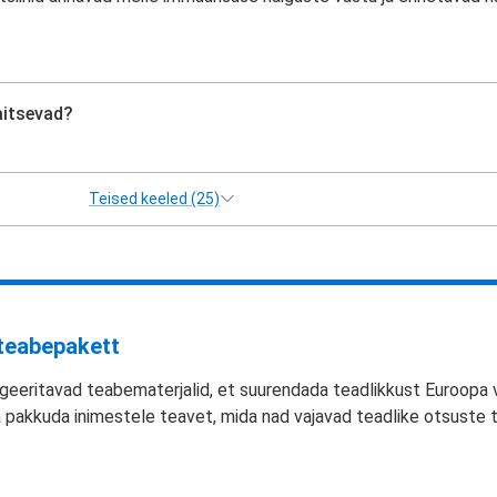
aitsevad?
Teised keeled (25)
teabepakett
geeritavad teabematerjalid, et suurendada teadlikkust Euroopa 
ja pakkuda inimestele teavet, mida nad vajavad teadlike otsuste