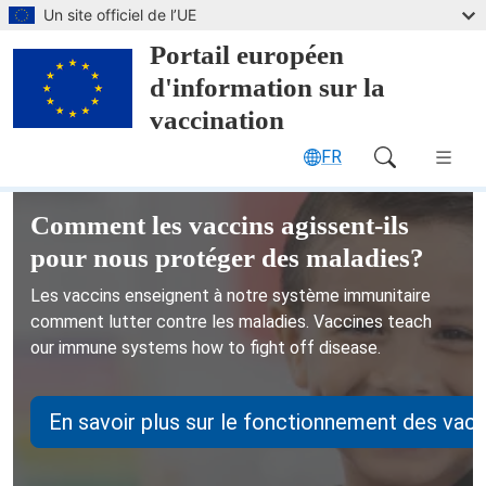
Passer au contenu principal
Un site officiel de l’UE
Portail européen
d'information sur la
vaccination
FR
Main Navigation (desktop)
Portail européen d'information sur 
Comment les vaccins agissent-ils
pour nous protéger des maladies?
Les vaccins enseignent à notre système immunitaire
comment lutter contre les maladies.
Vaccines teach
our immune systems how to fight off disease.
En savoir plus sur le fonctionnement des vacc