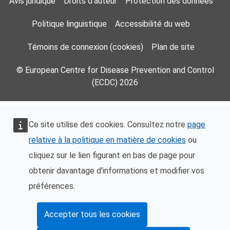
Footer Menu
Avis juridique
Droits d’auteur
Protection des données
Politique linguistique
Accessibilité du web
Témoins de connexion (cookies)
Plan de site
© European Centre for Disease Prevention and Control
(ECDC) 2026
Ce site utilise des cookies. Consultez notre
page
relative à la politique en matière de cookies
ou
cliquez sur le lien figurant en bas de page pour
obtenir davantage d’informations et modifier vos
préférences.
Accepter tous les cookies