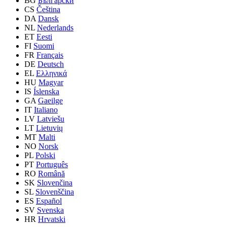
BG
Български
CS
Čeština
DA
Dansk
NL
Nederlands
ET
Eesti
FI
Suomi
FR
Français
DE
Deutsch
EL
Ελληνικά
HU
Magyar
IS
Íslenska
GA
Gaeilge
IT
Italiano
LV
Latviešu
LT
Lietuvių
MT
Malti
NO
Norsk
PL
Polski
PT
Português
RO
Română
SK
Slovenčina
SL
Slovenščina
ES
Español
SV
Svenska
HR
Hrvatski