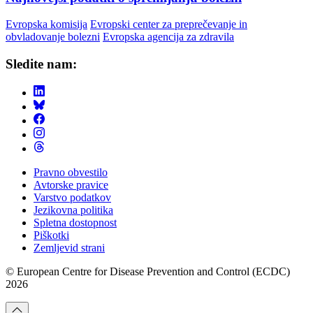
Evropska komisija
Evropski center za preprečevanje in
obvladovanje bolezni
Evropska agencija za zdravila
Sledite nam:
Pravno obvestilo
Avtorske pravice
Footer
Varstvo podatkov
Menu
Jezikovna politika
Spletna dostopnost
Piškotki
Zemljevid strani
© European Centre for Disease Prevention and Control (ECDC)
2026