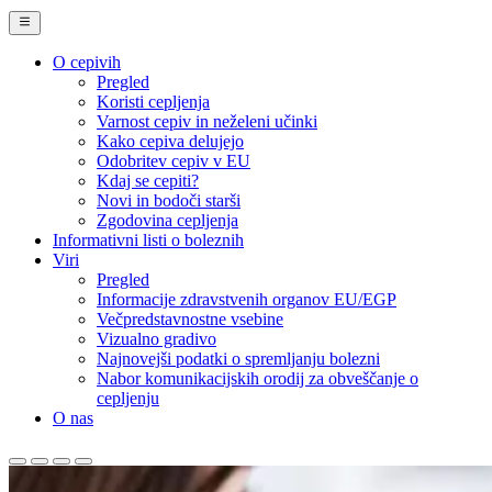
O cepivih
Pregled
Main
Koristi cepljenja
Navigation
Varnost cepiv in neželeni učinki
Kako cepiva delujejo
(desktop)
Odobritev cepiv v EU
Kdaj se cepiti?
Novi in bodoči starši
Zgodovina cepljenja
Informativni listi o boleznih
Viri
Pregled
Informacije zdravstvenih organov EU/EGP
Večpredstavnostne vsebine
Vizualno gradivo
Najnovejši podatki o spremljanju bolezni
Nabor komunikacijskih orodij za obveščanje o
cepljenju
O nas
Evropski