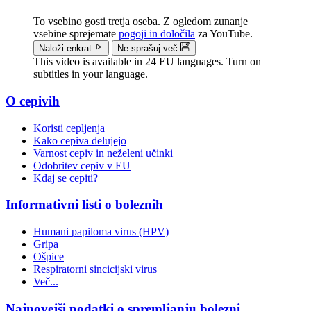
To vsebino gosti tretja oseba. Z ogledom zunanje
vsebine sprejemate
pogoji in določila
za YouTube.
Naloži enkrat
Ne sprašuj več
This video is available in 24 EU languages. Turn on
subtitles in your language.
O cepivih
Doormat
Koristi cepljenja
menu
Kako cepiva delujejo
Varnost cepiv in neželeni učinki
Odobritev cepiv v EU
Kdaj se cepiti?
Informativni listi o boleznih
Humani papiloma virus (HPV)
Gripa
Ošpice
Respiratorni sincicijski virus
Več...
Najnovejši podatki o spremljanju bolezni