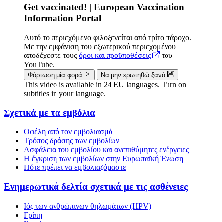
Get vaccinated! | European Vaccination
Information Portal
Αυτό το περιεχόμενο φιλοξενείται από τρίτο πάροχο.
Με την εμφάνιση του εξωτερικού περιεχομένου
αποδέχεστε τους
όροι και προϋποθέσεις
του
YouTube.
Φόρτωση μία φορά
Να μην ερωτηθώ ξανά
This video is available in 24 EU languages. Turn on
subtitles in your language.
Σχετικά με τα εμβόλια
Doormat
Οφέλη από τον εμβολιασμό
menu
Τρόπος δράσης των εμβολίων
Ασφάλεια του εμβολίου και ανεπιθύμητες ενέργειες
Η έγκριση των εμβολίων στην Ευρωπαϊκή Ένωση
Πότε πρέπει να εμβολιαζόμαστε
Ενημερωτικά δελτία σχετικά με τις ασθένειες
Ιός των ανθρώπινων θηλωμάτων (HPV)
Γρίπη