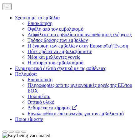
Σχετικά με τα εμβόλια
Επισκόπηση
Main
Οφέλη από τον εμβολιασμό
Navigation
Ασφάλεια του εμβολίου και ανεπιθύμητες ενέργειες
Τρόπος δράσης των εμβολίων
(desktop)
Η έγκριση των εμβολίων στην Ευρωπαϊκή Ένωση
Πότε πρέπει να εμβολιαζόμαστε
Νέοι και μέλλοντες γονείς
Η ιστορία του εμβολιασμού
Ενημερωτικά δελτία σχετικά με τις ασθένειες
Πολυμέσα
Επισκόπηση
Πληροφορίες από τις υγειονομικές αρχές της ΕΕ/του
ΕΟΧ
Πολυμέσα.
Οπτικό υλικό
Δεδομένα επιτήρησης
Εργαλειοθήκη επικοινωνίας για τον εμβολιασμό
Ποιοι είμαστε
Ευρωπαϊκή