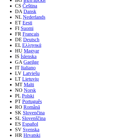
BG
Български
CS
Čeština
DA
Dansk
NL
Nederlands
ET
Eesti
FI
Suomi
FR
Français
DE
Deutsch
EL
Ελληνικά
HU
Magyar
IS
Íslenska
GA
Gaeilge
IT
Italiano
LV
Latviešu
LT
Lietuvių
MT
Malti
NO
Norsk
PL
Polski
PT
Português
RO
Română
SK
Slovenčina
SL
Slovenščina
ES
Español
SV
Svenska
HR
Hrvatski