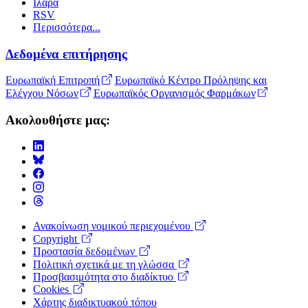
Ιλαρά
RSV
Περισσότερα...
Δεδομένα επιτήρησης
Ευρωπαϊκή Επιτροπή
Ευρωπαϊκό Κέντρο Πρόληψης και
Ελέγχου Νόσων
Ευρωπαϊκός Οργανισμός Φαρμάκων
Ακολουθήστε μας:
Ανακοίνωση νομικού περιεχομένου
Copyright
Footer
Προστασία δεδομένων
Menu
Πολιτική σχετικά με τη γλώσσα
Προσβασιμότητα στο διαδίκτυο
Cookies
Χάρτης διαδικτυακού τόπου