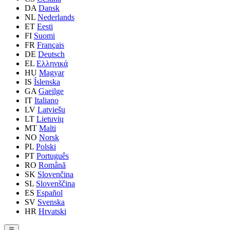
DA
Dansk
NL
Nederlands
ET
Eesti
FI
Suomi
FR
Français
DE
Deutsch
EL
Ελληνικά
HU
Magyar
IS
Íslenska
GA
Gaeilge
IT
Italiano
LV
Latviešu
LT
Lietuvių
MT
Malti
NO
Norsk
PL
Polski
PT
Português
RO
Română
SK
Slovenčina
SL
Slovenščina
ES
Español
SV
Svenska
HR
Hrvatski