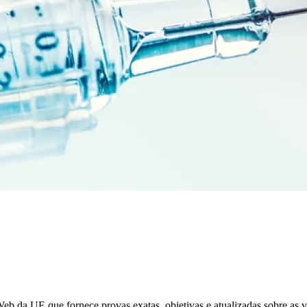
b da UE que fornece provas exatas, objetivas e atualizadas sobre as v