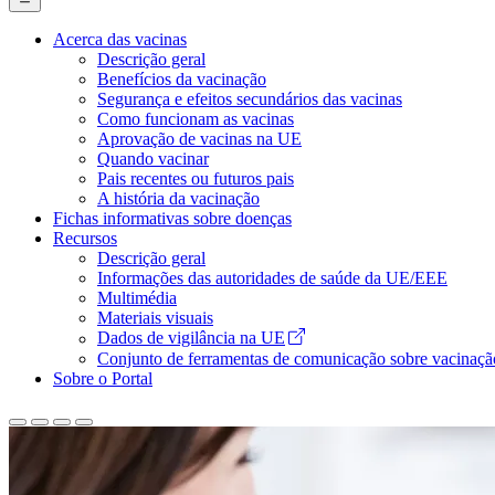
Acerca das vacinas
Descrição geral
Main
Benefícios da vacinação
Navigation
Segurança e efeitos secundários das vacinas
Como funcionam as vacinas
(desktop)
Aprovação de vacinas na UE
Quando vacinar
Pais recentes ou futuros pais
A história da vacinação
Fichas informativas sobre doenças
Recursos
Descrição geral
Informações das autoridades de saúde da UE/EEE
Multimédia
Materiais visuais
Dados de vigilância na UE
Conjunto de ferramentas de comunicação sobre vacinaçã
Sobre o Portal
Portal
Europeu