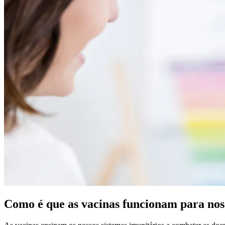
de
Informação
sobre
Vacinação
/
Página
principal
Como é que as vacinas funcionam para nos