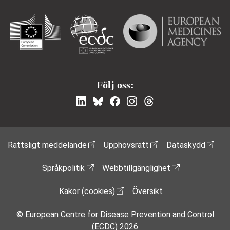
Följ oss:
Footer Menu
Rättsligt meddelande
Upphovsrätt
Dataskydd
Språkpolitik
Webbtillgänglighet
Kakor (cookies)
Översikt
© European Centre for Disease Prevention and Control
(ECDC) 2026