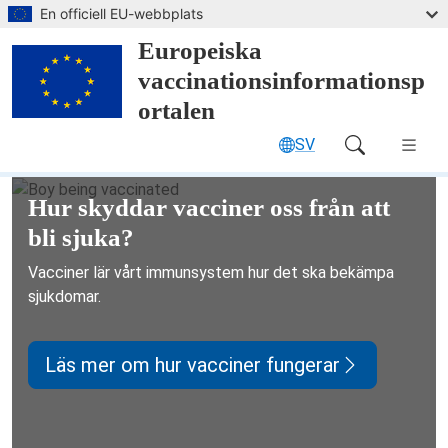
Hoppa till huvudinnehållet
En officiell EU-webbplats
Europeiska
vaccinationsinformationsp
ortalen
SV
Main Navigation (desktop)
Europeiska vaccinationsinformatio
Hur skyddar vacciner oss från att
bli sjuka?
Vacciner lär vårt immunsystem hur det ska bekämpa
sjukdomar.
Läs mer om hur vacciner fungerar