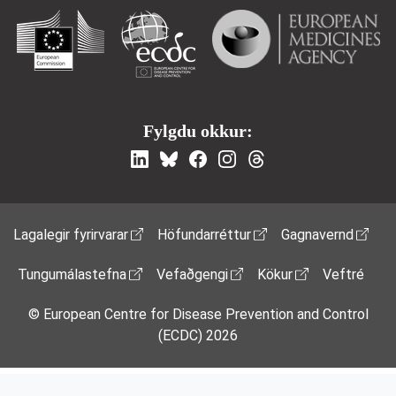
Fylgdu okkur:
Footer Menu
Lagalegir fyrirvarar
Höfundarréttur
Gagnavernd
Tungumálastefna
Vefaðgengi
Kökur
Veftré
© European Centre for Disease Prevention and Control
(ECDC) 2026