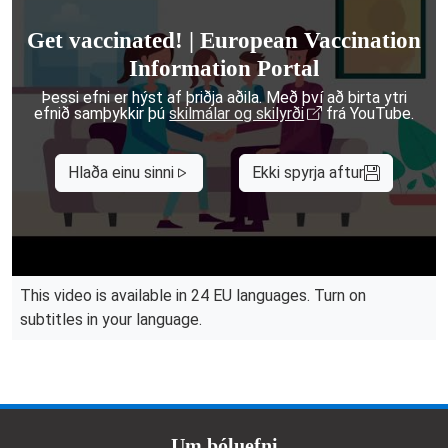
Get vaccinated! | European Vaccination
Information Portal
Þessi efni er hýst af þriðja aðila. Með því að birta ytri
efnið samþykkir þú
skilmálar og skilyrði
frá YouTube.
Hlaða einu sinni
Ekki spyrja aftur
This video is available in 24 EU languages. Turn on
subtitles in your language.
Doormat menu
Um bóluefni