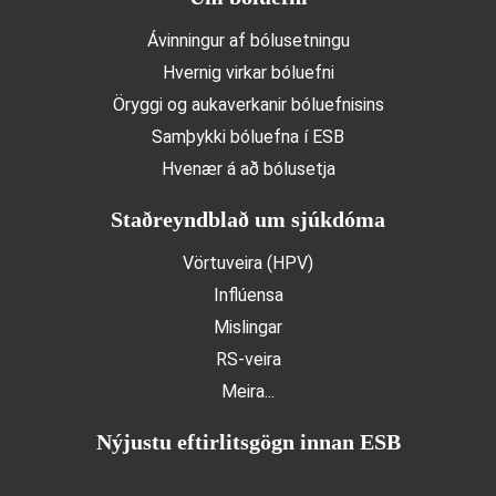
Ávinningur af bólusetningu
Hvernig virkar bóluefni
Öryggi og aukaverkanir bóluefnisins
Samþykki bóluefna í ESB
Hvenær á að bólusetja
Staðreyndblað um sjúkdóma
Vörtuveira (HPV)
Inflúensa
Mislingar
RS-veira
Meira...
Nýjustu eftirlitsgögn innan ESB