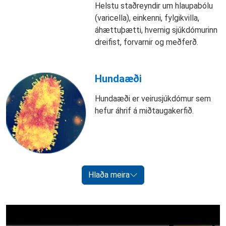
Helstu staðreyndir um hlaupabólu
(varicella), einkenni, fylgikvilla,
áhættuþætti, hvernig sjúkdómurinn
dreifist, forvarnir og meðferð.
Hundaæði
Hundaæði er veirusjúkdómur sem
hefur áhrif á miðtaugakerfið.
Hlaða meira