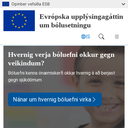
Sleppa í meginmál
Opinber vefsíða ESB
Evrópska upplýsingagáttin
um bólusetningu
IS
Main Navigation (desktop)
Evrópska upplýsingagáttin um bólu
Hvernig verja bóluefni okkur gegn
veikindum?
Bóluefni kenna ónæmiskerfi okkar hvernig á að berjast
gegn sjúkdómum.
Nánar um hvernig bóluefni virka