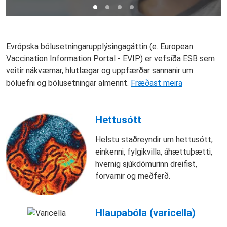
Evrópska bólusetningarupplýsingagáttin (e. European
Vaccination Information Portal - EVIP) er vefsíða ESB sem
veitir nákvæmar, hlutlægar og uppfærðar sannanir um
bóluefni og bólusetningar almennt.
Fræðast meira
Hettusótt
Helstu staðreyndir um hettusótt,
einkenni, fylgikvilla, áhættuþætti,
hvernig sjúkdómurinn dreifist,
forvarnir og meðferð.
Hlaupabóla (varicella)