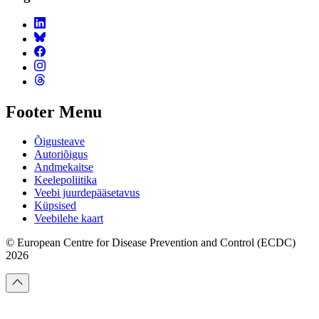
Footer Menu
Õigusteave
Autoriõigus
Andmekaitse
Keelepoliitika
Veebi juurdepääsetavus
Küpsised
Veebilehe kaart
© European Centre for Disease Prevention and Control (ECDC)
2026