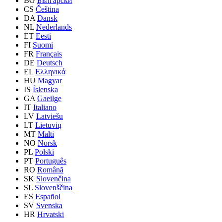
BG
Български
CS
Čeština
DA
Dansk
NL
Nederlands
ET
Eesti
FI
Suomi
FR
Français
DE
Deutsch
EL
Ελληνικά
HU
Magyar
IS
Íslenska
GA
Gaeilge
IT
Italiano
LV
Latviešu
LT
Lietuvių
MT
Malti
NO
Norsk
PL
Polski
PT
Português
RO
Română
SK
Slovenčina
SL
Slovenščina
ES
Español
SV
Svenska
HR
Hrvatski