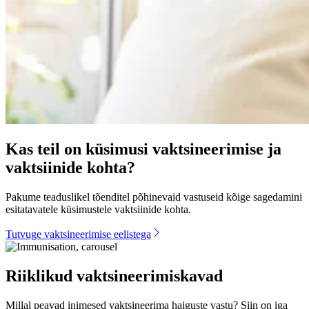
Kas teil on küsimusi vaktsineerimise ja
vaktsiinide kohta?
Pakume teaduslikel tõenditel põhinevaid vastuseid kõige sagedamini
esitatavatele küsimustele vaktsiinide kohta.
Tutvuge vaktsineerimise eelistega
Riiklikud vaktsineerimiskavad
Millal peavad inimesed vaktsineerima haiguste vastu? Siin on iga