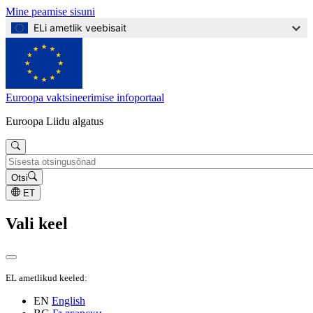
Mine peamise sisuni
ELi ametlik veebisait
Euroopa vaktsineerimise infoportaal
Euroopa Liidu algatus
Otsi
ET
Vali keel
EL ametlikud keeled:
EN
English