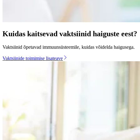
Kuidas kaitsevad vaktsiinid haiguste eest?
Vaktsiinid õpetavad immuunsüsteemile, kuidas võidelda haigusega.
Vaktsiinide toimimise lisateave