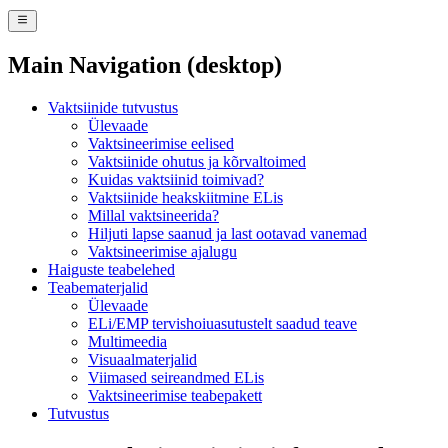
Main Navigation (desktop)
Vaktsiinide tutvustus
Ülevaade
Vaktsineerimise eelised
Vaktsiinide ohutus ja kõrvaltoimed
Kuidas vaktsiinid toimivad?
Vaktsiinide heakskiitmine ELis
Millal vaktsineerida?
Hiljuti lapse saanud ja last ootavad vanemad
Vaktsineerimise ajalugu
Haiguste teabelehed
Teabematerjalid
Ülevaade
ELi/EMP tervishoiuasutustelt saadud teave
Multimeedia
Visuaalmaterjalid
Viimased seireandmed ELis
Vaktsineerimise teabepakett
Tutvustus