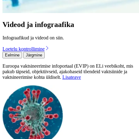
Videod ja infograafika
Infograafikud ja videod on siin.
Loetelu kontrollimine
Eelmine
Järgmine
Euroopa vaktsineerimise infoportaal (EVIP) on ELi veebikoht, mis
pakub täpseid, objektiivseid, ajakohaseid tõendeid vaktsiinide ja
vaktsineerimise kohta üldiselt.
Lisateave