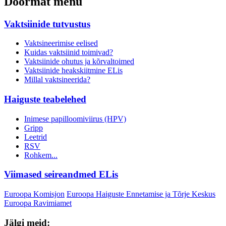
Doormat menu
Vaktsiinide tutvustus
Vaktsineerimise eelised
Kuidas vaktsiinid toimivad?
Vaktsiinide ohutus ja kõrvaltoimed
Vaktsiinide heakskiitmine ELis
Millal vaktsineerida?
Haiguste teabelehed
Inimese papilloomiviirus (HPV)
Gripp
Leetrid
RSV
Rohkem...
Viimased seireandmed ELis
Euroopa Komisjon
Euroopa Haiguste Ennetamise ja Tõrje Keskus
Euroopa Ravimiamet
Jälgi meid: