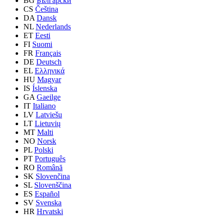
BG
Български
CS
Čeština
DA
Dansk
NL
Nederlands
ET
Eesti
FI
Suomi
FR
Français
DE
Deutsch
EL
Ελληνικά
HU
Magyar
IS
Íslenska
GA
Gaeilge
IT
Italiano
LV
Latviešu
LT
Lietuvių
MT
Malti
NO
Norsk
PL
Polski
PT
Português
RO
Română
SK
Slovenčina
SL
Slovenščina
ES
Español
SV
Svenska
HR
Hrvatski