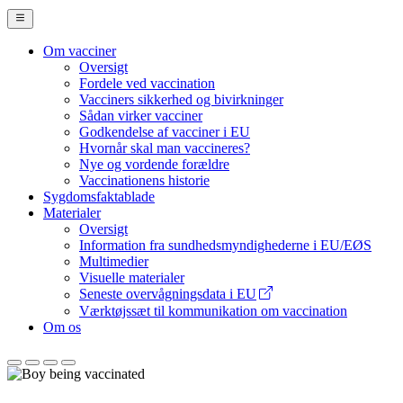
Om vacciner
Oversigt
Main
Fordele ved vaccination
Navigation
Vacciners sikkerhed og bivirkninger
Sådan virker vacciner
(desktop)
Godkendelse af vacciner i EU
Hvornår skal man vaccineres?
Nye og vordende forældre
Vaccinationens historie
Sygdomsfaktablade
Materialer
Oversigt
Information fra sundhedsmyndighederne i EU/EØS
Multimedier
Visuelle materialer
Seneste overvågningsdata i EU
Værktøjssæt til kommunikation om vaccination
Om os
Europæiske