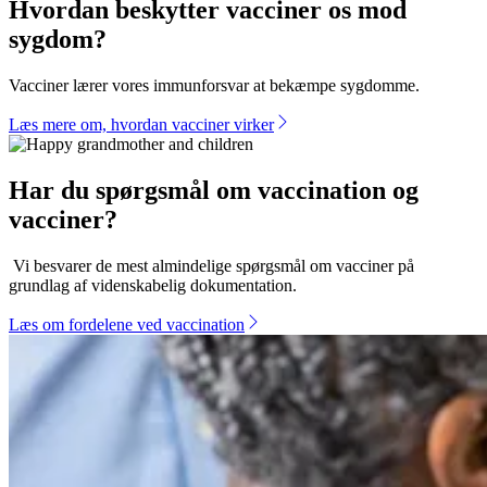
vaccinationsinformationsportal
Hvordan beskytter vacciner os mod
/
sygdom?
Forside
Vacciner lærer vores immunforsvar at bekæmpe sygdomme.
Læs mere om, hvordan vacciner virker
Har du spørgsmål om vaccination og
vacciner?
Vi besvarer de mest almindelige spørgsmål om vacciner på
grundlag af videnskabelig dokumentation.
Læs om fordelene ved vaccination