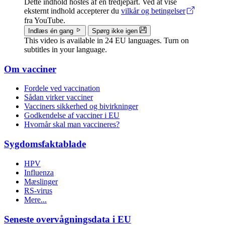
Dette indhold hostes af en tredjepart. Ved at vise
eksternt indhold accepterer du
vilkår og betingelser
fra YouTube.
Indlæs én gang
Spørg ikke igen
This video is available in 24 EU languages. Turn on
subtitles in your language.
Om vacciner
Doormat
Fordele ved vaccination
menu
Sådan virker vacciner
Vacciners sikkerhed og bivirkninger
Godkendelse af vacciner i EU
Hvornår skal man vaccineres?
Sygdomsfaktablade
HPV
Influenza
Mæslinger
RS-virus
Mere...
Seneste overvågningsdata i EU